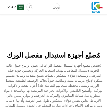
AR
لماذا TARUK
أسواق الطب
مُصنّع أجهزة استبدال مفصل الورك
القدرات
يُخصص مصنع أجهزة استبدال مفصل الورك في تطوير وإنتاج حلول عالية
الجودة لاستبدال المفاصل، بهدف استعادة الحركة وتحسين جودة حياة
أخبار وأحداث
المرضى. ويستخدم هؤلاء المصنّعون تقنيات تصنيع متقدمة ومبادئ تصميم
مبتكرة لإنتاج غرسات متينة ومتلائمة حيوياً تحاكي الوظيفة الطبيعية لمفصل
الورك. ويشمل محفظة منتجاتهم الشاملة عادةً أعواد الفخذ، والأكواب
معلومات عنا
الوركية، وأسطح التلامس، والأدوات الجراحية المرتبطة بها. وباستخدام مواد
متطورة مثل سبائك التيتانيوم، والمركبات الخزفية، والبولي إيثيلين عالي
الارتباط العابر، يضمن هؤلاء المصنّعون طول عمر الغرسة وأدائها الأمثل.
اتصل
وتلتزم مرافق الإنتاج بإجراءات صارمة للتحكم في الجودة، وتمتثل للمعايير