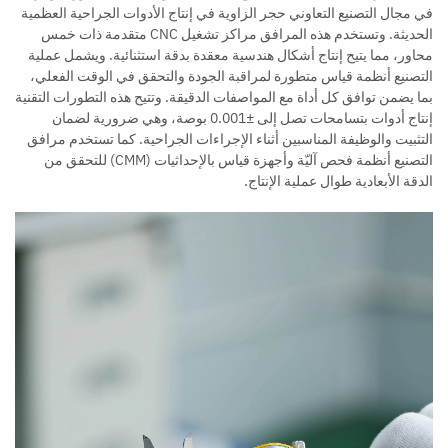
في مجال التصنيع التعاوني حجر الزاوية في إنتاج الأدوات الجراحية العظمية
الحديثة. وتستخدم هذه المرافق مراكز تشغيل CNC متقدمة ذات خمس
محاور، مما يتيح إنتاج أشكال هندسية معقدة بدقة استثنائية. ويشمل عملية
التصنيع أنظمة قياس متطورة لمراقبة الجودة والتحقق في الوقت الفعلي،
بما يضمن توافق كل أداة مع المواصفات الدقيقة. وتتيح هذه التطورات التقنية
إنتاج أدوات بتسامحات تصل إلى ±0.001 بوصة، وهي ضرورية لضمان
التثبيت والوظيفة المناسبين أثناء الإجراءات الجراحية. كما تستخدم مرافق
التصنيع أنظمة فحص آليّة وأجهزة قياس بالإحداثيات (CMM) للتحقق من
الدقة الأبعادية طوال عملية الإنتاج.