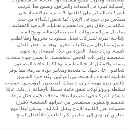
رأسمالية كبيرة في المعدات والمرافق. ويسمح هذا الترتيب
للشركات بالتركيز على كفاءاتها الأساسية مع الاعتماد على
مصنّعين ذوي خبرة في الإنتاج. كما تتحقق الكفاءة من حيث
التكلفة من خلال وفورات الحجم والعمليات الإنتاجية المُحسَّنة،
مما يقلل من المصروفات التصنيعية الإجمالية. وتتيح السعة
الإنتاجية المرنة للشركات تعديل مستويات مخزونها وفقًا لطلب
السوق، مما يقلل من تكاليف التخزين ويحد من خطر فقدان
الأهمية. ويزداد ضمان الجودة من خلال أنظمة إدارة الجودة
المخصصة وإجراءات الفحص المتخصصة، ما يضمن جودة منتجات
متسقة والامتثال للوائح التنظيمية. وغالبًا ما يحافظ المصنعون
التعاقدون على شهادات متعددة ومعايير جودة صارمة، مما يوفر
طمأنينة للعملاء والمستخدمين النهائيين. وتُعد فترة التسويق
الأقصر ميزة مهمة أخرى، إذ يمتلك المصنعون المؤسسون عمليات
مُبسّطة وبروتوكولات تحقق قائمة مسبقًا. بالإضافة إلى ذلك، غالبًا
ما يقدّم الشركاء في التصنيع التعاقد مدخلات قيّمة خلال مرحلة
التصميم والتطوير، مستفيدين من خبراتهم التصنيعية لاقتراح
تحسينات تعزز القابلية للإنتاج وتقلل التكاليف. ويمكن لهذا النهج
التعاوني أن يؤدي إلى تصاميم أكثر كفاءة وأداءً أفضل للمنتج.