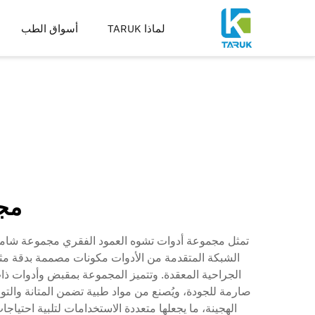
لماذا TARUK
أسواق الطب
أدوات جراحية لعلاج العظا
أدوات لعلاج الإصابات واطر
العمود الفقري
الورك
الركبة
أدوات التوسيع والقطع والثق
تصنيع الغرسات
مج
تمثل مجموعة أدوات تشوه العمود الفقري مجموعة شاملة
الشبكة المتقدمة من الأدوات مكونات مصممة بدقة مثل
الجراحية المعقدة. وتتميز المجموعة بمقبض وأدوات ذا
صارمة للجودة، ويُصنع من مواد طبية تضمن المتانة والتوا
الهجينة، ما يجعلها متعددة الاستخدامات لتلبية احتياج