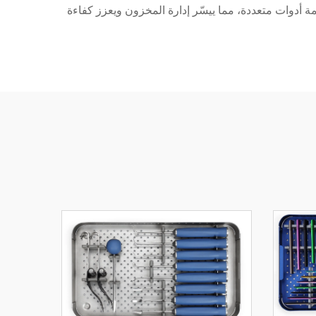
ة أدوات متعددة، مما ييسّر إدارة المخزون ويعزز كفاءة