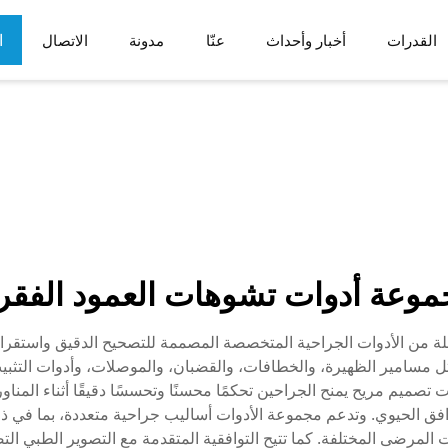
ا
القدرات
أخبار وأحداث
عنّا
مدونة
الاتصال
ع
م
أدوات الطب الرياضي
مكونات الروبوتات
اف الجسم
ب
الحالات والأدراج
موعة أدوات تشوهات العمود الفقر
 من الأدوات الجراحية المتخصصة المصممة للتصحيح الدقيق واستقرار
 مسامير الظهيرة، والخطافات، والقضبان، والموصلات، وأدوات التثبيت
ت تصميم مريح يمنح الجراحين تحكمًا محسنًا وتحسسًا دقيقًا أثناء ا
فق الحيوي. وتدعم مجموعة الأدوات أساليب جراحية متعددة، بما في ذلك ا
ات المرضى المختلفة. كما تتيح التوافقية المتقدمة مع التصوير الطبي ا