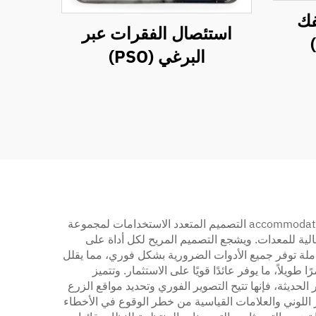
فك
استئصال الفقرات عبر
البرغي (PSO)
توفر مجموعة أدوات تشوه العمود الفقري العديد من المزايا التي تعزز بشكل كبير النتائج الجراحية والكفاءة التشغيلية. أولاً، ي accommodates التصميم المتعدد الاستخدامات لمجموعة
لية للمعدات. ويشجع التصميم المريح لكل أداة على
شاملة توفر جميع الأدوات الضرورية بشكل فوري، مما يقلل
لاً، ما يوفر عائدًا قويًا على الاستثمار. وتتميز
لحديثة، فإنها تتيح التصوير الفوري وتحديد مواقع الزرع
ز اللوني والعلامات القياسية من خطر الوقوع في الأخطاء