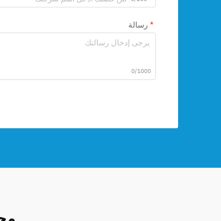
رسالة
0/1000
مج