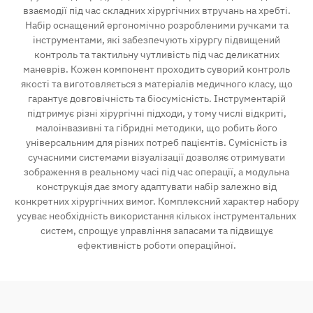
взаємодії під час складних хірургічних втручань на хребті.
Набір оснащений ергономічно розробленими ручками та
інструментами, які забезпечують хірургу підвищений
контроль та тактильну чутливість під час деликатних
маневрів. Кожен компонент проходить суворий контроль
якості та виготовляється з матеріалів медичного класу, що
гарантує довговічність та біосумісність. Інструментарій
підтримує різні хірургічні підходи, у тому числі відкриті,
малоінвазивні та гібридні методики, що робить його
універсальним для різних потреб пацієнтів. Сумісність із
сучасними системами візуалізації дозволяє отримувати
зображення в реальному часі під час операції, а модульна
конструкція дає змогу адаптувати набір залежно від
конкретних хірургічних вимог. Комплексний характер набору
усуває необхідність використання кількох інструментальних
систем, спрощує управління запасами та підвищує
ефективність роботи операційної.