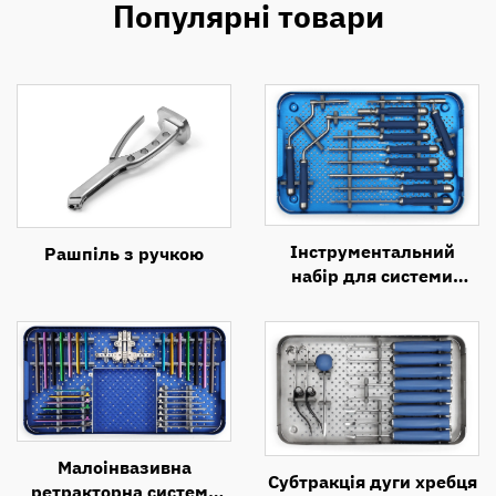
Популярні товари
Інструментальний
Рашпіль з ручкою
набір для системи
передньої цервікальної
пластини (ACP)
Малоінвазивна
Субтракція дуги хребця
ретракторна система