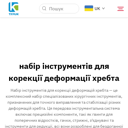
UK
Чому TARUK
Медичні ринки
набір інструментів для
Можливості
корекції деформації хребта
Новини та Події
Набір інструментів для корекції деформацій хребта — це
комплексний набір спеціалізованих хірургічних інструментів,
призначених для точного виправлення та стабілізації різних
Про компанію
деформацій хребта. Ця передова інструментальна система
включає прецизійні компоненти, такі як гвинти для
поперечних відростків, гачки, стрижні, з’єднувачі та
Контакт
інструменти для редукції, всі вони розроблені для бездоганної