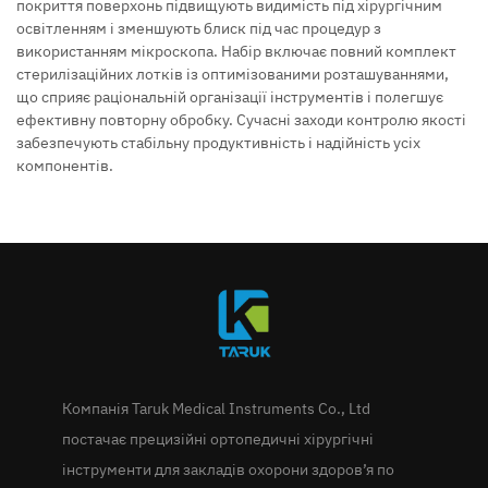
покриття поверхонь підвищують видимість під хірургічним
освітленням і зменшують блиск під час процедур з
використанням мікроскопа. Набір включає повний комплект
стерилізаційних лотків із оптимізованими розташуваннями,
що сприяє раціональній організації інструментів і полегшує
ефективну повторну обробку. Сучасні заходи контролю якості
забезпечують стабільну продуктивність і надійність усіх
компонентів.
Компанія Taruk Medical Instruments Co., Ltd
постачає прецизійні ортопедичні хірургічні
інструменти для закладів охорони здоров’я по