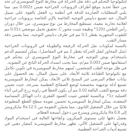
لتكنولوجيا التحكم في دقة نقل الحركة في مخارط النوع السويسري أن تحد
من خطأ تحديد موقع أطراف الروبوتات الجراحية ضمن ±0.002 مم، مما
يلبي المتطلبات الصارمة للدقة في أنظمة رد الفعل بالقوة. على سبيل
اتصل بنا
المثال، عند تصنيع دبابيس التوجيه الخاصة بالإبر الخاصة بروبوتات جراحية
لعلامة تجارية معينة، تستطيع المخارط من نوع سويسري، من خلال دوران
رأس الطحن ±120° وظيفة تثبيت محور C، تحقيق تحمل موضعي ≤0.01 مم
للثقوب المجهرية بقطر 0.1 مم في طرف دبابيس التوجيه، مما يضمن دقة
مسار الثقب.
بالنسبة لمكونات نقل الحركة الرفيعة والطويلة في الروبوتات الجراحية
(مثل المحاور لنقل الحركة بقطر 2 مم في المفاصل)، يمكن لتصميم الدعم
باستخدام بوش التوجيه في مخارط النوع السويسري أن يتحكم في
استقامتها ضمن 0.003 مم/م، مما يجنب انسداد الحركة الناتج عن التشويه.
في ظل موجة الطب الشخصي، تُسهم مخارط السويسرية في تكوين تكامل
مع تكنولوجيا الطباعة ثلاثية الأبعاد. على سبيل المثال، بعد الحصول على
بيانات عظام المرضى عبر المسح ثلاثي الأبعاد، يمكن لمخارط السويسرية
تصنيع أدلة توجيهية مخصصة لوضع الصفائح العظمية بسرعة، حيث تضمن
دقة موضع الثقب البالغة 0.02 مم أن يكون الخطأ في زاوية زرع البرغي أثناء
العملية ≤1°. وبالنسبة لقفص تثبيت العمود الفقري ذات الهياكل المسامية
المعقدة، يمكن لمخارط السويسرية تحسين نعومة سطح القطع المطبوعة
ثلاثيًا من خلال التشغيل الثانوي، مما يحسّن النعومة من Ra 12.5 مايكرومتر
إلى Ra 0.8 مايكرومتر ويسرع من دخول أنسجة العظام.
بفضل دقتها على مستوى الميكرون وكفاءتها العالية في استخدام المواد
وقدراتها على التشغيل الآلي، تظهر مخارط السويسرية كمعيار ذهبي في
تصنيع أدوات الجراحة العظمية.