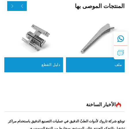
المنتجات الموصى بها
ملف
دليل القطع
الأخبار الساخنة
توسّع شركة تاروك لأدوات الطبّ الدقيق في عمليات التصنيع الدقيق باستخدام مراكز
تشغيل بالتحكم العددي عالي المستوى ومخارط من النوع السويسري