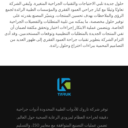
حلول جديدة تلبي الاحتياجات والتقنيات الجراحية المتغيرة. وتُبقي الشركة
تعاونًا وثيقًا مع كبار جراحي العمود الفقري والمؤسسات الطبية الرائدة لجمع
الرؤى والملاحظات بهدف تحسين المنتجات. ويتميّز المصنع بقدرته على
توفير حلول مخصصة، ما يمكنه من تلبية المتطلبات والتفضيلات الجراحية
الخاصة. ويتضمن عملية الابتكار إجراءات اختبار وتحقق مكثفة لضمان أن
تفي المنتجات الجديدة بالمتطلبات التنظيمية وتوقعات المستخدمين. وقد أدى
التزام الشركة بتطوير تقنيات جراحة العمود الفقري إلى ظهور العديد من
التصاميم المحمية ببراءات اختراع وحلول رائدة.
توفر شركة تاروك للأدوات الطبية المحدودة أدوات جراحية
دقيقة لجراحة العظام لمزودي الرعاية الصحية حول العالم.
تضمن عمليات التصنيع المتوافقة مع معايير ISO، والتسليم