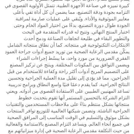
كبيرة تميزه في صناعة الأجهزة الطبية. تتمثل الأولوية القصوى في
التزامه بجودة ودقة التصنيع، مما يضمن أن كل أداة تفي بأعلى
معايير الموثوقية والأداء. ويُبقي على عمليات صارمة لمراقبة
الجودة طوال دورة التصنيع، بدءًا من اختيار المواد الخام وحتى
اختبار المنتج النهائي. وتتيح له قدراته المتقدمة في البحث
والتطوير البقاء في طليعة اتجاهات الصناعة ودمج أحدث
الابتكارات التكنولوجية في منتجاته. كما أن نطاق منتجاته الشامل
يمكّن مقدمي الرعاية الصحية من توريد جميع أدوات جراحة العمود
الفقري الضرورية من مورد واحد، ما يبسّط إجراءات الشراء
ويضمن التوافق بين المكونات المختلفة. وينتج عن تركيز المصنع
على التصميم المريح أدوات أكثر راحة وكفاءة للاستخدام من قبل
الجراحين، مما قد يؤدي إلى تقليل مدة العملية الجراحية وتحسين
النتائج الجراحية. كما يقدم دعمًا فنيًا واسع النطاق وبرامج تدريبية
تساعد المهنيين الطبيين على الاستفادة القصوى من أدواته. ويعني
التزام الشركة بالتحسين المستمر أنها تقوم بتحديث خطوط
منتجاتها بشكل منتظم بناءً على ملاحظات المستخدمين والتقنيات
الجراحية الناشئة. وتضمن شبكتها العالمية للتوزيع توافر المنتجات
بشكل موثوق والتسليم في الوقت المناسب إلى المرافق الصحية
في جميع أنحاء العالم. ويساعد التزام المصنع بالاستدامة والفعالية
من حيث التكلفة مقدمي الرعاية الصحية في إدارة ميزانياتهم مع