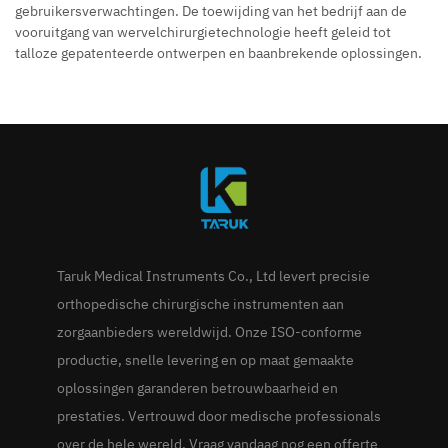
gebruikersverwachtingen. De toewijding van het bedrijf aan de
vooruitgang van wervelchirurgietechnologie heeft geleid tot
talloze gepatenteerde ontwerpen en baanbrekende oplossingen.
Taruk Medical Instruments Co., Ltd levert precisie
orthopedische chirurgische instrumenten aan
zorgaanbieders wereldwijd. Onze ISO-conforme
productie, snelle levering en op maat gemaakte
oplossingen garanderen betrouwbaarheid en
prestaties. Vertrouwd door medische professionals
over de hele wereld. Vraag vandaag nog een offerte