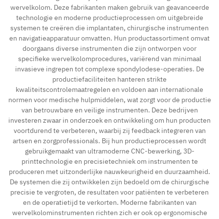
wervelkolom. Deze fabrikanten maken gebruik van geavanceerde
technologie en moderne productieprocessen om uitgebreide
Contact
systemen te creëren die implantaten, chirurgische instrumenten
en navigatieapparatuur omvatten. Hun productassortiment omvat
doorgaans diverse instrumenten die zijn ontworpen voor
specifieke wervelkolomprocedures, variërend van minimaal
invasieve ingrepen tot complexe spondylodese-operaties. De
productiefaciliteiten hanteren strikte
kwaliteitscontrolemaatregelen en voldoen aan internationale
normen voor medische hulpmiddelen, wat zorgt voor de productie
van betrouwbare en veilige instrumenten. Deze bedrijven
investeren zwaar in onderzoek en ontwikkeling om hun producten
voortdurend te verbeteren, waarbij zij feedback integreren van
artsen en zorgprofessionals. Bij hun productieprocessen wordt
gebruikgemaakt van ultramoderne CNC-bewerking, 3D-
printtechnologie en precisietechniek om instrumenten te
produceren met uitzonderlijke nauwkeurigheid en duurzaamheid.
De systemen die zij ontwikkelen zijn bedoeld om de chirurgische
precisie te vergroten, de resultaten voor patiënten te verbeteren
en de operatietijd te verkorten. Moderne fabrikanten van
wervelkolominstrumenten richten zich er ook op ergonomische