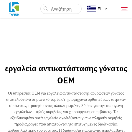
EL
Γιατί TARUK
Ιατρικές Αγορές
εργαλεία αντικατάστασης γόνατος
Δυνατότητες
OEM
Νέα & Γεγονότα
Οι υπηρεσίες OEM για εργαλεία αντικατάστασης αρθρώσεων γόνατος
αποτελούν ένα σημαντικό τομέα στη βιομηχανία ορθοπεδικών ιατρικών
συσκευών, προσφέροντας ολοκληρωμένες λύσεις για την παραγωγή
Σχετικά με εμάς
εργαλείων υψηλής ακριβείας για χειρουργικές επεμβάσεις. Τα
εξειδικευμένα αυτά εργαλεία σχεδιάζονται για να πληρούν ακριβείς
προδιαγραφές που απαιτούνται για επιτυχημένες διαδικασίες
Επικοινωνία
αρθροπλαστικής του γόνατος. Η διαδικασία παραγωγής περιλαμβάνει