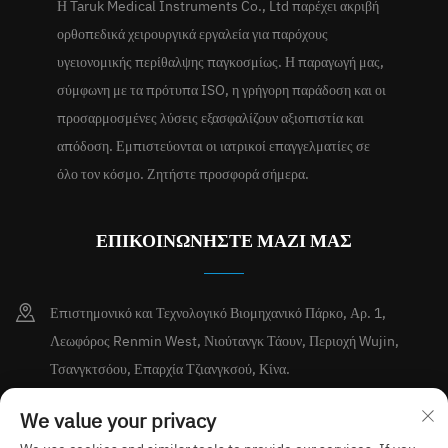
Η Taruk Medical Instruments Co., Ltd παρέχει ακριβή
ορθοπεδικά χειρουργικά εργαλεία για παρόχους
υγειονομικής περίθαλψης παγκοσμίως. Η παραγωγή μας,
σύμφωνη με τα πρότυπα ISO, η γρήγορη παράδοση και οι
προσαρμοσμένες λύσεις εξασφαλίζουν αξιοπιστία και
απόδοση. Εμπιστεύονται οι ιατρικοί επαγγελματίες σε
όλο τον κόσμο. Ζητήστε προσφορά σήμερα.
ΕΠΙΚΟΙΝΩΝΗΣΤΕ ΜΑΖΙ ΜΑΣ
Επιστημονικό και Τεχνολογικό Βιομηχανικό Πάρκο, Αρ. 1,
Λεωφόρος Renmin West, Νιούτανγκ Τάουν, Περιοχή Wujin,
Τσανγκτσόου, Επαρχία Τζιανγκσού, Κίνα.
+86-15189713338
We value your privacy