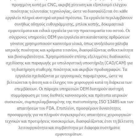
προηγμένη κοπή με CNC, ακριβή χύτευση και εξοπλισμό ελέγχου
ποιότητας τελευταίας τεχνολογίας, ώστε να διασφαλίζεται ότι κάθε
εργαλείο πληροί αυστηρά ιατρικά πρότυπα. Τα εργαλεία περιλαμβάνουν
συνήθως οδηγούς ευθυγράμμισης, μπλοκ κοπής, δοκιμαστικά
εμφυτεύματα και ειδικά εργαλεία για την προετοιμασία του οστού. Οι
σύγχρονες υπηρεσίες OEM για εργαλεία αντικατάστασης αρθρώσεων
γόνατος χρησιμοποιούν καινοτόμα υλικά, όπως ανοξείδωτο χάλυβα
ιατρικής ποιότητας και κράματα τιτανίου, διασφαλίζοντας ανθεκτικότητα
και βιοσυμβατότητα. Χρησιμοποιούν επίσης εξελιγμένες διαδικασίες
σχεδίασης και παραγωγής με υπολογιστική υποστήριξη (CAD/CAM) για
τη διατήρηση σταθερής ποιότητας και ακριβών προδιαγραφών. Τα
εργαλεία σχεδιάζονται με εργονομικές παραμέτρους, ώστε να
βελτιώνεται η άνεση και ο έλεγχος του χειρουργού κατά τη διάρκεια των
επεμβάσεων. Οι πάροχοι υπηρεσιών OEM διατηρούν αυστηρή
συμμόρφωση με τους διεθνείς κανονισμούς και πρότυπα ιατρικών
συσκευών, συμπεριλαμβανομένης της πιστοποίησης ISO 13485 και των
απαιτήσεων του FDA. Επιπλέον, προσφέρουν δυνατότητες
προσαρμογής για να πληρούν συγκεκριμένες απαιτήσεις χειρουργικών
τεχνικών και προτιμήσεις νοσοκομείων, διασφαλίζοντας έτσι τη βέλτιστη
λειτουργικότητα και συμβατότητα με διάφορα συστήματα
εμφυτευμάτων.