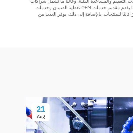
 التعقيم والمساعدة الفنية. وغالبًا ما تشمل شراكات
التصنيع حلول إدارة المخزون، مما يقلل من احتياجات المستشفيات لتخزين الأدوات ويضمن توفرها في الوقت المناسب. وعادةً ما يقدم مقدمو خدمات OEM تغطية الضمان وخدمات
ابتًا للمنتجات. بالإضافة إلى ذلك، يوفر العديد من
21
Aug