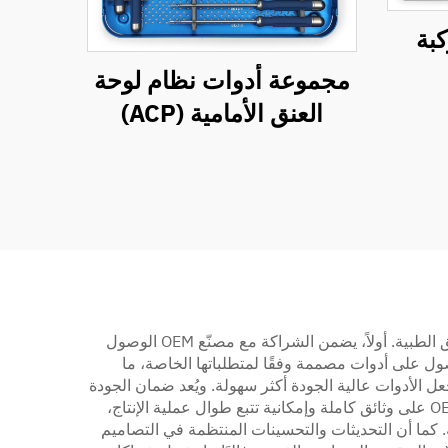
بة
مجموعة أدوات نظام لوحة
العنق الأمامية (ACP)
توفر أدوات استبدال الركبة من خلال خدمات المصنّع الأصلي (OEM) العديد من المزايا الجذابة لمقدمي الخدمات الصحية والمرافق الطبية. أولاً، يضمن الشراكة مع مصنّع OEM الوصول
ول على أدوات مصممة وفقًا لمتطلباتها الخاصة، ما
ل الأدوات عالية الجودة أكثر سهولة. ويُعد ضمان الجودة
أمرًا بالغ الأهمية، حيث تضمن إجراءات الاختبار والتحقق الصارمة أن كل أداة تفي بمعايير الصناعة أو تتجاوزها. ويحافظ مصنعو OEM على وثائق كاملة وإمكانية تتبع طوال عملية الإنتاج،
ة. كما أن التحديثات والتحسينات المنتظمة في التصاميم