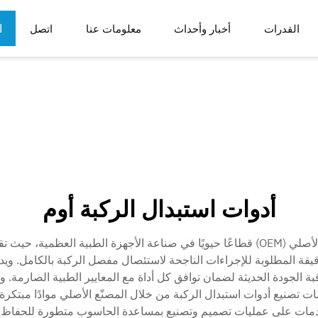
ا
القدرات
أخبار وأحداث
معلومات عنا
اتصل
ع
م
أدوات الطب الرياضي
مكونات الروبوتات
اف الجسم
ب
الحالات والأدراج
أدوات استبدال الركبة أوم
تمثل أدوات استبدال الركبة من خلال خدمات المصنّع الأصلي (OEM) قطاعًا حيويًا في صناعة ال
يقة المطلوبة للإجراءات الناجحة لاستئصال مفصل الركبة بالكامل. ويدم
قيق، وأنظمة مراقبة الجودة الحديثة لضمان توافق كل أداة مع المعايير الطبية ال
صنيع أدوات استبدال الركبة من خلال المصنّع الأصلي موادًا مبتكرة مث
الخدمات على عمليات تصميم وتصنيع بمساعدة الحاسوب متطورة للحفاظ 