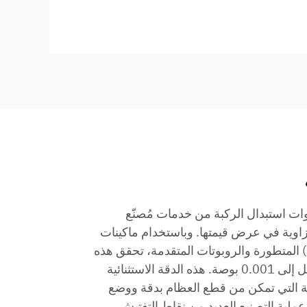
وات استبدال الركبة من خدمات مُصنّع
صلية (OEM) حجر الزاوية في عرض قيمتها. وباستخدام ماكينات
التحكم العددي بالحاسوب (CNC) المتطورة والروبوتات المتقدمة، تحقق هذه
المصانع دقة في التسامحات تصل إلى 0.001 بوصة. هذه الدقة الاستثنائية
ية التي تمكن من قطع العظام بدقة ووضع
لية التصنيع العديد من نقاط التفتيش