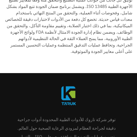
الأجهزة الطبية ISO 13485. ويشمل برنامج ضمان الجودة تتبع المواد بشكل
شامل، وفحوصات أثناء العملية، والتحقق من المنتج النهائي باستخدام
معدات قياس حديثة. تخضع كل دفعة من الأدوات لاختبارات دقيقة للخصائص
الميكانيكية، بما في ذلك اختبار الصلابة، وتقييم مقاومة التآكل، والتحقق من
الوظائف. ويضمن نظام إدارة الجودة الامتثال لأنظمة FDA ولوائح الأجهزة
الطبية الأوروبية، مما يمنح العملاء الثقة في الحالة التنظيمية لأدواتهم
الجراحية. وتحافظ عمليات التدقيق المنتظمة وعمليات التحسين المستمر
على أعلى معايير الجودة والموثوقية.
توفر شركة تاروك للأدوات الطبية المحدودة أدوات جراحية
دقيقة لجراحة العظام لمزودي الرعاية الصحية حول العالم.
تضمن عمليات التصنيع المتوافقة مع معايير ISO، والتسليم