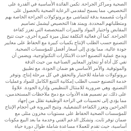
الصحية ومراكز الجراحة. تكمن الفائدة الأساسية في القدرة على
التخصيص، مما يسمح لمقدمي الرعاية الصحية بالحصول على
أدوات مُصممة بدقة لتتماشى مع بروتوكولات الجراحة الخاصة بهم
ومتطلباتهم المحددة. ويمتد هذا التخصيص ليشمل تصاميم
المقابض واختيار المواد والميزات المتخصصة التي تعزز كفاءة
الجراحة. كما أن فعالية التكلفة تمثل ميزة كبيرة أخرى، حيث تتيح
التصنيع حسب الطلب الإنتاج بكميات كبيرة مع الحفاظ على معايير
جودة عالية، مما يؤدي إلى أسعار أفضل للمؤسسات الصحية.
ويدمج عملية التصنيع أحدث الابتكارات التكنولوجية، ويضمن أن
تفي كل أداة أو تتجاوز المعايير الصناعية من حيث الدقة
والموثوقية. والأمر الأساسي هو ضمان الجودة، مع تطبيق
بروتوكولات شاملة للاختبار والتحقق في كل مرحلة إنتاج. وتوفر
خدمة التصنيع حسب الطلب إمكانية التتبع الكامل للمواد وعمليات
التصنيع، وهي ضرورية للامتثال التنظيمي وإدارة الجودة. علاوةً
على ذلك، تم تصميم هذه الأدوات مع دمج ملاحظات المستخدمين،
مما يؤدي إلى تحسينات في الراحة الوظيفية تقلل من إجهاد
الجراحين وتعزز الكفاءة التشغيلية. وتتيح المرونة في أحجام الإنتاج
للمؤسسات الصحية الحفاظ على مستويات مخزون مثلى مع
ضمان توفر ثابت. وتشكل الدعم الفني وخدمة ما بعد البيع مكونات
أساسية، حيث تقدم للعملاء مساعدة شاملة طوال دورة حياة