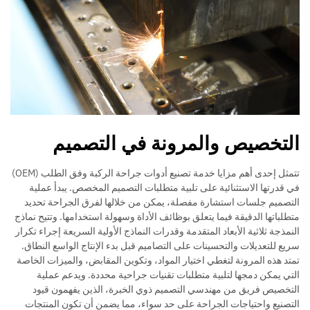
التخصيص والمرونة في التصميم
تتمثل إحدى أهم مزايا خدمة تصنيع أدوات جراحة الركبة وفق الطلب (OEM)
في قدرتها الاستثنائية على تلبية متطلبات التصميم المخصص. يبدأ عملية
التصميم جلسات استشارة مفصلة، يمكن من خلالها لفرق الجراحة تحديد
متطلباتها الدقيقة فيما يتعلق بوظائف الأداة وسهولة استخدامها. وتتيح نماذج
النمذجة ثلاثية الأبعاد المتقدمة وقدرات النماذج الأولية السريعة إجراء تكرار
سريع للتعديلات والتحسينات على التصاميم قبل بدء الإنتاج الواسع النطاق.
تمتد هذه المرونة لتغطي اختيار المواد، وتكوين المقابض، والميزات الخاصة
التي يمكن دمجها لتلبية متطلبات تقنيات جراحية محددة. ويدعم عملية
التخصيص فريق من مهندسي التصميم ذوي الخبرة، الذين يفهمون قيود
التصنيع واحتياجات الجراحة على حد سواء، مما يضمن أن تكون المنتجات