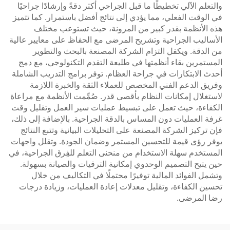
والتعلم الآلي تخطيطًا ما قبل الجراحي أكثر دقةً وإرشادًا جراحيًا
في الوقت الفعلي، مما يؤدي إلى نتائج أفضل باستمرار. كما تتميز
هذه الأنظمة بقدر كبير من المرونة، حيث تستوعب مختلف
الأساليب الجراحية وتشريح المرضى مع الحفاظ على معايير عالية
من الدقة. ويكفل التزام الشركة المصنعة بالبحث والتطوير
المستمرين بقاء أنظمتها في طليعة التقدم التكنولوجي، مع دمج
أحدث الابتكارات في جراحة العظام. توفر برامج التدريب الشاملة
وفريق الدعم الفني المخصص للعملاء الثقة والخبرة اللازمة
لاستغلال إمكانات النظام بأقصى قدر. صُمِّمت الأنظمة مع مراعاة
الكفاءة، حيث تعمل على تبسيط عمليات سير العمل وتقليل وقت
غرفة العمليات دون المساس بالدقة الجراحية. بالإضافة إلى ذلك،
فإن تركيز الشركة المصنعة على التحليلات البيانية وتتبع النتائج
يوفر رؤى قيمة للتحسين المستمر وضمان الجودة. وتقلل واجهات
المستخدم سهلة الاستخدام من منحنى التعلم للفِرق الجراحية، في
حين يتيح التصميم الوحدوي إمكانية الترقيات والصيانة بسهولة.
وتشمل الفوائد المالية توفيرًا محتملًا في التكاليف من خلال
تحسين الكفاءة، وتقليل معدلات إعادة العمليات، وزيادة درجات
رضا المرضى.