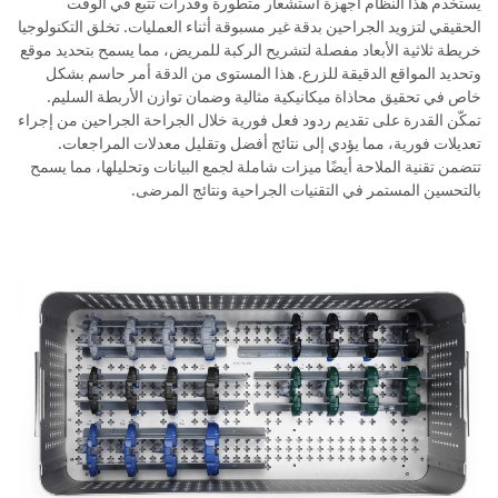
يستخدم هذا النظام أجهزة استشعار متطورة وقدرات تتبع في الوقت
الحقيقي لتزويد الجراحين بدقة غير مسبوقة أثناء العمليات. تخلق التكنولوجيا
خريطة ثلاثية الأبعاد مفصلة لتشريح الركبة للمريض، مما يسمح بتحديد موقع
وتحديد المواقع الدقيقة للزرع. هذا المستوى من الدقة أمر حاسم بشكل
خاص في تحقيق محاذاة ميكانيكية مثالية وضمان توازن الأربطة السليم.
تمكّن القدرة على تقديم ردود فعل فورية خلال الجراحة الجراحين من إجراء
تعديلات فورية، مما يؤدي إلى نتائج أفضل وتقليل معدلات المراجعات.
تتضمن تقنية الملاحة أيضًا ميزات شاملة لجمع البيانات وتحليلها، مما يسمح
بالتحسين المستمر في التقنيات الجراحية ونتائج المرضى.