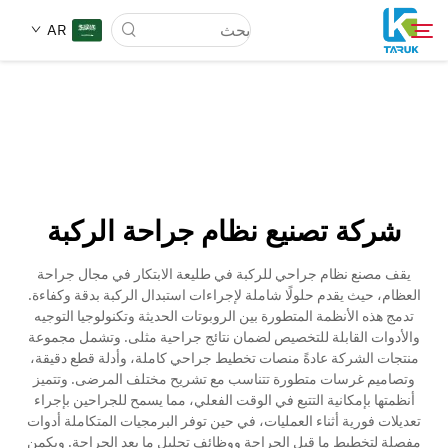
AR
لماذا TARUK
أسواق الطب
شركة تصنيع نظام جراحة الركبة
القدرات
يقف مصنع نظام جراحي للركبة في طليعة الابتكار في مجال جراحة
العظام، حيث يقدم حلولًا شاملة لإجراءات استبدال الركبة بدقة وكفاءة.
أخبار وأحداث
تدمج هذه الأنظمة المتطورة بين الروبوتات الحديثة وتكنولوجيا التوجيه
والأدوات القابلة للتخصيص لضمان نتائج جراحية مثلى. وتشمل مجموعة
منتجات الشركة عادةً منصات تخطيط جراحي كاملة، وأدلة قطع دقيقة،
معلومات عنا
وتصاميم غرسات متطورة تتناسب مع تشريح مختلف المرضى. وتتميز
أنظمتها بإمكانية التتبع في الوقت الفعلي، مما يسمح للجراحين بإجراء
تعديلات فورية أثناء العمليات، في حين توفر البرمجيات المتكاملة أدوات
اتصل
مفصلة لتخطيط ما قبل الجراحة ووظائف تحليل ما بعد الجراحة. ويكمن