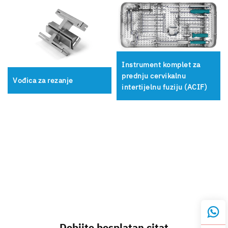
Instrument komplet za
prednju cervikalnu
Vođica za rezanje
intertijelnu fuziju (ACIF)
Dobijte besplatan citat