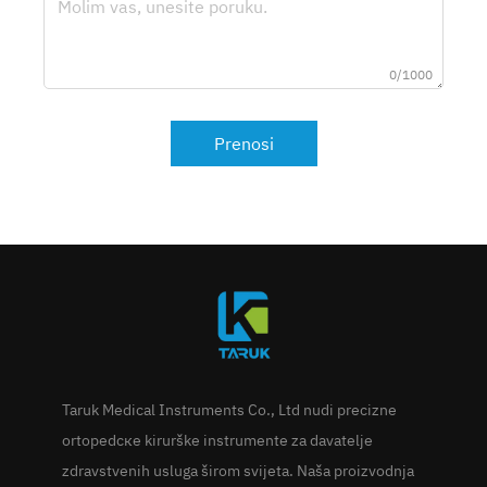
0/1000
Prenosi
Taruk Medical Instruments Co., Ltd nudi precizne
ortopedске kirurške instrumente za davatelje
zdravstvenih usluga širom svijeta. Naša proizvodnja