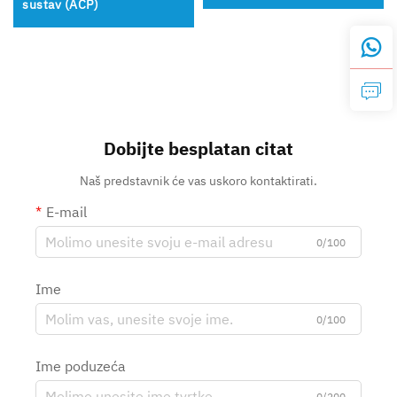
sustav (ACP)
Dobijte besplatan citat
Naš predstavnik će vas uskoro kontaktirati.
E-mail
0/100
Ime
0/100
Ime poduzeća
0/200