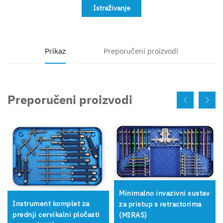
Istraživanje
Prikaz
Preporučeni proizvodi
Preporučeni proizvodi
Minimalno invazivni sustav
Instrument komplet za
za pristup s retractorima
prednji cervikalni pločasti
(MIRAS)