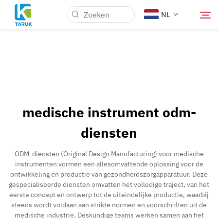
NL
Waarom TARUK
Medische markten
medische instrument odm-
Mogelijkheden
diensten
Nieuws & Evenementen
ODM-diensten (Original Design Manufacturing) voor medische
instrumenten vormen een allesomvattende oplossing voor de
ontwikkeling en productie van gezondheidszorgapparatuur. Deze
Over Ons
gespecialiseerde diensten omvatten het volledige traject, van het
eerste concept en ontwerp tot de uiteindelijke productie, waarbij
steeds wordt voldaan aan strikte normen en voorschriften uit de
Contact
medische industrie. Deskundige teams werken samen aan het