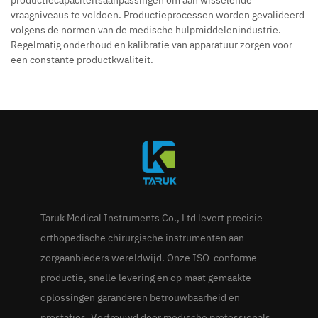
vraagniveaus te voldoen. Productieprocessen worden gevalideerd
volgens de normen van de medische hulpmiddelenindustrie.
Regelmatig onderhoud en kalibratie van apparatuur zorgen voor
een constante productkwaliteit.
Taruk Medical Instruments Co., Ltd levert precisie
orthopedische chirurgische instrumenten aan
zorgaanbieders wereldwijd. Onze ISO-conforme
productie, snelle levering en op maat gemaakte
oplossingen garanderen betrouwbaarheid en
prestaties. Vertrouwd door medische professionals