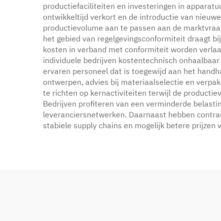
productiefaciliteiten en investeringen in appara
ontwikkeltijd verkort en de introductie van nieuwe 
productievolume aan te passen aan de marktvraag 
het gebied van regelgevingsconformiteit draagt bi
kosten in verband met conformiteit worden verla
individuele bedrijven kostentechnisch onhaalbaa
ervaren personeel dat is toegewijd aan het handh
ontwerpen, advies bij materiaalselectie en verp
te richten op kernactiviteiten terwijl de product
Bedrijven profiteren van een verminderde belastin
leveranciersnetwerken. Daarnaast hebben contractf
stabiele supply chains en mogelijk betere prijzen 