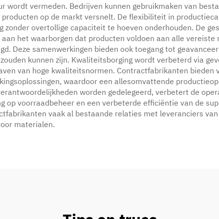
tuur wordt vermeden. Bedrijven kunnen gebruikmaken van besta
producten op de markt versnelt. De flexibiliteit in productieca
zonder overtollige capaciteit te hoeven onderhouden. De ges
j aan het waarborgen dat producten voldoen aan alle vereiste 
agd. Deze samenwerkingen bieden ook toegang tot geavanceer
r zouden kunnen zijn. Kwaliteitsborging wordt verbeterd via 
aven van hoge kwaliteitsnormen. Contractfabrikanten bieden v
akkingsoplossingen, waardoor een allesomvattende productieop
ieverantwoordelijkheden worden gedelegeerd, verbetert de opera
g op voorraadbeheer en een verbeterde efficiëntie van de sup
abrikanten vaak al bestaande relaties met leveranciers van gr
voor materialen.