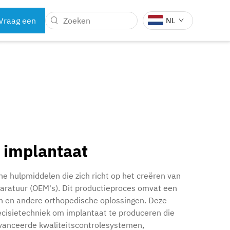
Vraag een
NL
offerte aan
E
TANDARTSINSTRUMENTEN
DELEN
 implantaat
e hulpmiddelen die zich richt op het creëren van
aratuur (OEM's). Dit productieproces omvat een
n en andere orthopedische oplossingen. Deze
ecisietechniek om implantaat te produceren die
avanceerde kwaliteitscontrolesystemen,