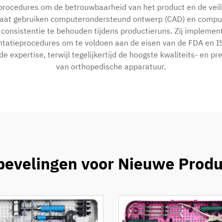
ocedures om de betrouwbaarheid van het product en de veili
ntaat gebruiken computerondersteund ontwerp (CAD) en comp
 consistentie te behouden tijdens productieruns. Zij implemen
atieprocedures om te voldoen aan de eisen van de FDA en IS
rde expertise, terwijl tegelijkertijd de hoogste kwaliteits- en
van orthopedische apparatuur.
evelingen voor Nieuwe Prod