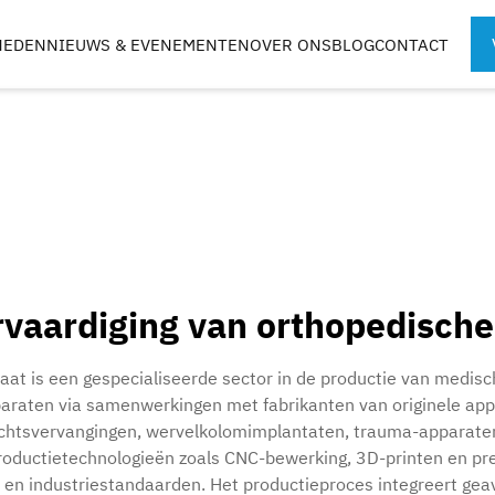
HEDEN
NIEUWS & EVENEMENTEN
OVER ONS
BLOG
CONTACT
SPORTGENEESKUNDIGE
CHIRURGISCH
INSTRUMENTEN
ROBOTONDER
TEN
rvaardiging van orthopedische
G
KOFFERS & BLADEN
at is een gespecialiseerde sector in de productie van medisch
raten via samenwerkingen met fabrikanten van originele app
chtsvervangingen, wervelkolomimplantaten, trauma-apparate
roductietechnologieën zoals CNC-bewerking, 3D-printen en pr
 en industriestandaarden. Het productieproces integreert ge