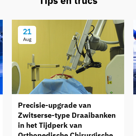
Tips en trucs
21
Aug
Precisie-upgrade van
Zwitserse-type Draaibanken
in het Tijdperk van
Orthopedische Chirurgische