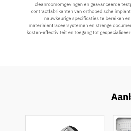
cleanroomomgevingen en geavanceerde testpr
contractfabrikanten van orthopedische impla
nauwkeurige specificaties te bereiken en
materialentraceersystemen en strenge document
kosten-effectiviteit en toegang tot gespecialisee
Aanb