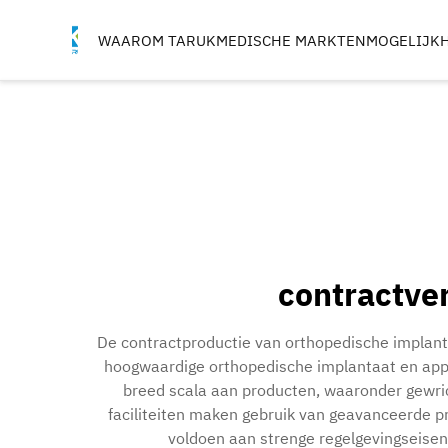
WAAROM TARUK
MEDISCHE MARKTEN
MOGELIJK
ORTHOPEDISCHE
INSTRUMENTEN
TRAUMA & EXTREMITEI
WERVELKOLOM
HEUP
KNIE
VIJLEN, TAPPEN EN
contractve
BOORHULPSTUKKEN
IMPLANT BEWERKIN
De contractproductie van orthopedische implanta
hoogwaardige orthopedische implantaat en appa
breed scala aan producten, waaronder gewri
faciliteiten maken gebruik van geavanceerde p
voldoen aan strenge regelgevingseisen