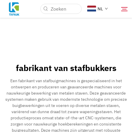
NL
Waarom TARUK
Medische markten
fabrikant van stafbukkers
Mogelijkheden
Een fabrikant van stafbuigmachines is gespecialiseerd in het
ontwerpen en produceren van geavanceerde machines voor
Nieuws & Evenementen
nauwkeurige bewerking van metalen staven. Deze geavanceerde
systemen maken gebruik van modernste technologie om precieze
buigbewerkingen uit te voeren op diverse metalen staven,
Over Ons
variërend van dunne draad tot zware wapeningsstaven. Het
productieproces omvat state-of-the-art CNC-systemen, die
zorgen voor nauwkeurige hoekberekeningen en consistente
Contact
buigresultaten. Deze machines zijn uitgerust met robuuste