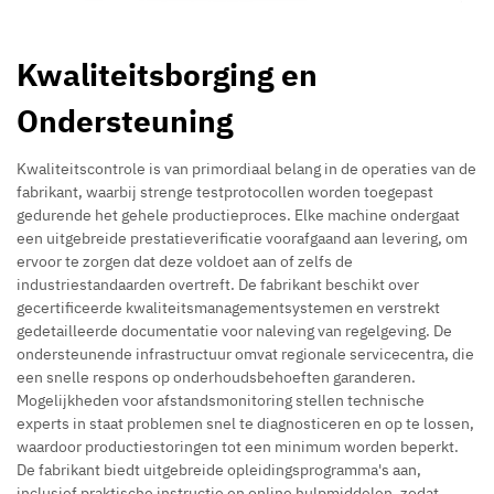
Kwaliteitsborging en
Ondersteuning
Kwaliteitscontrole is van primordiaal belang in de operaties van de
fabrikant, waarbij strenge testprotocollen worden toegepast
gedurende het gehele productieproces. Elke machine ondergaat
een uitgebreide prestatieverificatie voorafgaand aan levering, om
ervoor te zorgen dat deze voldoet aan of zelfs de
industriestandaarden overtreft. De fabrikant beschikt over
gecertificeerde kwaliteitsmanagementsystemen en verstrekt
gedetailleerde documentatie voor naleving van regelgeving. De
ondersteunende infrastructuur omvat regionale servicecentra, die
een snelle respons op onderhoudsbehoeften garanderen.
Mogelijkheden voor afstandsmonitoring stellen technische
experts in staat problemen snel te diagnosticeren en op te lossen,
waardoor productiestoringen tot een minimum worden beperkt.
De fabrikant biedt uitgebreide opleidingsprogramma's aan,
inclusief praktische instructie en online hulpmiddelen, zodat