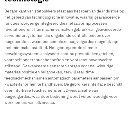
De fabrikant van stafbukkers staat aan het roer van de industrie op
het gebied van technologische innovatie, waarbij geavanceerde
functies worden geïntegreerd die metaalvormprocessen
revolutioneren. Hun machines maken gebruik van geavanceerde
servomotorsystemen die ongekende controle bieden over
buigoperaties, waardoor complexe buigvolgordes mogelijk zijn
met minimale insteltijd. Het geïntegreerde slimme
bewakingssysteem analyseert continu prestatiekengetallen,
voorspelt onderhoudsbehoeften en voorkomt onverwachte
stilstand. Geavanceerde sensoren zorgen voor nauwkeurige
materiaalpositie en buighoeken, terwijl real-time
feedbackmechanismen automatisch parameters aanpassen om
kwaliteitsnormen te handhaven. De gebruikersinterface beschikt
over intuïtieve touchscreens en 3D-visualisatie van
buigvolgordes, waardoor bediening wordt vereenvoudigd voor
werknemers van elk niveau.