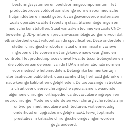
besturingssystemen en beeldvormingscomponenten. Het
productieproces voldoet aan strenge normen voor medische
Contact
hulpmiddelen en maakt gebruik van geavanceerde materialen
zoals operatiekwaliteit roestvrij staal, titaniumlegeringen en
medische kunststoffen. Staat van zaken technieken zoals CNC-
bewerking, 3D-printen en precisie-assemblage zorgen ervoor dat
elk onderdeel exact voldoet aan de specificaties. Deze onderdelen
stellen chirurgische robots in staat om minimaal invasieve
ingrepen uit te voeren met ongekende nauwkeurigheid en
controle. Het productieproces omvat kwaliteitscontrolesystemen
die voldoen aan de eisen van de FDA en internationale normen
voor medische hulpmiddelen. Belangrijke kenmerken zijn
sterilisatiecompatibiliteit, duurzaamheid bij herhaald gebruik en
nauwkeurige kalibratiemogelijkheden. De toepassingen strekken
zich uit over diverse chirurgische specialismen, waaronder
algemene chirurgie, orthopedie, cardiovasculaire ingrepen en
neurochirurgie. Moderne onderdelen voor chirurgische robots zijn
ontworpen met modulaire architecturen, wat eenvoudig
onderhoud en upgrades mogelijk maakt, terwijl optimale
prestaties in kritische chirurgische omgevingen worden
gegarandeerd.