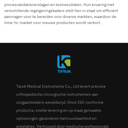
procesvalidatieverslagen en testresultaten. Hun ervaring met
verschillende regelgevingskaders stelt hen in staat om efficiënt
aanvragen voor te bereiden voor diverse markten, waardoor de
time-to-market voor nieuwe producten wordt verkort.
Taruk Medical Instruments Co., Ltd levert precisie
orthopedische chirurgische instrumenten aan
zorgaanbieders wereldwijd. Onze ISO-conforme
productie, snelle levering en op maat gemaakte
oplossingen garanderen betrouwbaarheid en
prestaties. Vertrouwd door medische professionals