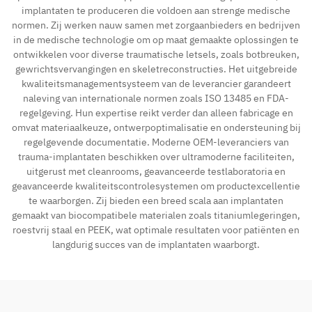
implantaten te produceren die voldoen aan strenge medische
normen. Zij werken nauw samen met zorgaanbieders en bedrijven
Contact
in de medische technologie om op maat gemaakte oplossingen te
ontwikkelen voor diverse traumatische letsels, zoals botbreuken,
gewrichtsvervangingen en skeletreconstructies. Het uitgebreide
kwaliteitsmanagementsysteem van de leverancier garandeert
naleving van internationale normen zoals ISO 13485 en FDA-
regelgeving. Hun expertise reikt verder dan alleen fabricage en
omvat materiaalkeuze, ontwerpoptimalisatie en ondersteuning bij
regelgevende documentatie. Moderne OEM-leveranciers van
trauma-implantaten beschikken over ultramoderne faciliteiten,
uitgerust met cleanrooms, geavanceerde testlaboratoria en
geavanceerde kwaliteitscontrolesystemen om productexcellentie
te waarborgen. Zij bieden een breed scala aan implantaten
gemaakt van biocompatibele materialen zoals titaniumlegeringen,
roestvrij staal en PEEK, wat optimale resultaten voor patiënten en
langdurig succes van de implantaten waarborgt.