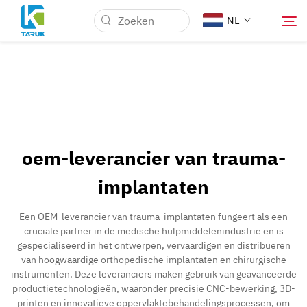
NL
Waarom TARUK
Medische markten
oem-leverancier van trauma-
Mogelijkheden
implantaten
Nieuws & Evenementen
Een OEM-leverancier van trauma-implantaten fungeert als een
cruciale partner in de medische hulpmiddelenindustrie en is
gespecialiseerd in het ontwerpen, vervaardigen en distribueren
Over Ons
van hoogwaardige orthopedische implantaten en chirurgische
instrumenten. Deze leveranciers maken gebruik van geavanceerde
productietechnologieën, waaronder precisie CNC-bewerking, 3D-
Blog
printen en innovatieve oppervlaktebehandelingsprocessen, om