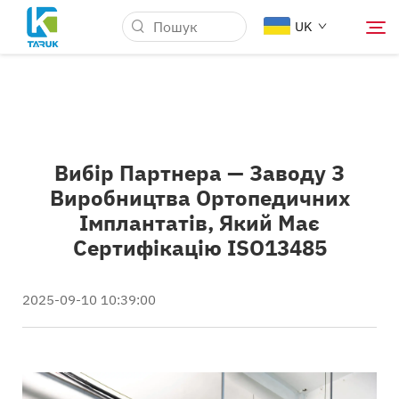
UK
Чому TARUK
Вибір Партнера — Заводу З
Медичні ринки
Виробництва Ортопедичних
Імплантатів, Який Має
Можливості
Сертифікацію ISO13485
Новини та Події
2025-09-10 10:39:00
Про компанію
Блог