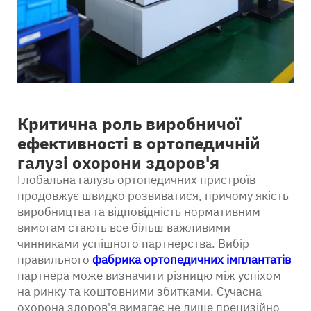
Критична роль виробничої
ефективності в ортопедичній
галузі охорони здоров'я
Глобальна галузь ортопедичних пристроїв
продовжує швидко розвиватися, причому якість
виробництва та відповідність нормативним
вимогам стають все більш важливими
чинниками успішного партнерства. Вибір
правильного
фабрика ортопедичних імплантатів
партнера може визначити різницю між успіхом
на ринку та коштовними збитками. Сучасна
охорона здоров'я вимагає не лише прецизійно