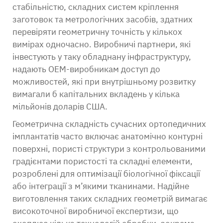
стабільністю, складних систем кріплення
заготовок та метрологічних засобів, здатних
перевіряти геометричну точність у кількох
вимірах одночасно. Виробничі партнери, які
інвестують у таку обладнану інфраструктуру,
надають OEM-виробникам доступ до
можливостей, які при внутрішньому розвитку
вимагали б капітальних вкладень у кілька
мільйонів доларів США.
Геометрична складність сучасних ортопедичних
імплантатів часто включає анатомічно контурні
поверхні, пористі структури з контрольованими
градієнтами пористості та складні елементи,
розроблені для оптимізації біологічної фіксації
або інтеграції з м’якими тканинами. Надійне
виготовлення таких складних геометрій вимагає
високоточної виробничої експертизи, що