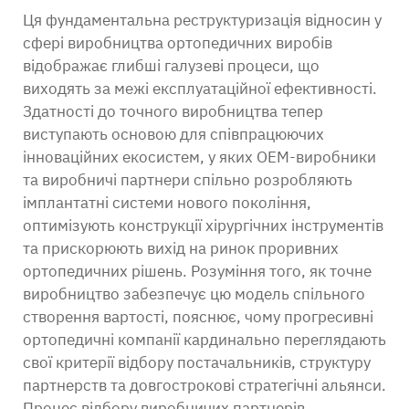
Ця фундаментальна реструктуризація відносин у
сфері виробництва ортопедичних виробів
відображає глибші галузеві процеси, що
виходять за межі експлуатаційної ефективності.
Здатності до точного виробництва тепер
виступають основою для співпрацюючих
інноваційних екосистем, у яких OEM-виробники
та виробничі партнери спільно розробляють
імплантатні системи нового покоління,
оптимізують конструкції хірургічних інструментів
та прискорюють вихід на ринок проривних
ортопедичних рішень. Розуміння того, як точне
виробництво забезпечує цю модель спільного
створення вартості, пояснює, чому прогресивні
ортопедичні компанії кардинально переглядають
свої критерії відбору постачальників, структуру
партнерств та довгострокові стратегічні альянси.
Процес відбору виробничих партнерів