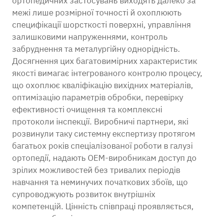
ортопедичних застосувань виходять далеко за
межі лише розмірної точності й охоплюють
специфікації шорсткості поверхні, управління
залишковими напруженнями, контроль
забруднення та металургійну однорідність.
Досягнення цих багатовимірних характеристик
якості вимагає інтегрованого контролю процесу,
що охоплює кваліфікацію вихідних матеріалів,
оптимізацію параметрів обробки, перевірку
ефективності очищення та комплексні
протоколи інспекції. Виробничі партнери, які
розвинули таку системну експертизу протягом
багатьох років спеціалізованої роботи в галузі
ортопедії, надають OEM-виробникам доступ до
зрілих можливостей без тривалих періодів
навчання та неминучих початкових збоїв, що
супроводжують розвиток внутрішніх
компетенцій. Цінність співпраці проявляється,