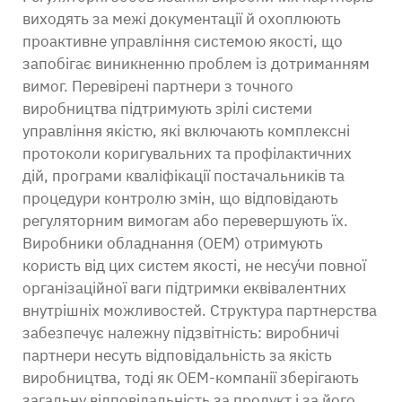
виходять за межі документації й охоплюють
проактивне управління системою якості, що
запобігає виникненню проблем із дотриманням
вимог. Перевірені партнери з точного
виробництва підтримують зрілі системи
управління якістю, які включають комплексні
протоколи коригувальних та профілактичних
дій, програми кваліфікації постачальників та
процедури контролю змін, що відповідають
регуляторним вимогам або перевершують їх.
Виробники обладнання (OEM) отримують
користь від цих систем якості, не несу́чи повної
організаційної ваги підтримки еквівалентних
внутрішніх можливостей. Структура партнерства
забезпечує належну підзвітність: виробничі
партнери несуть відповідальність за якість
виробництва, тоді як OEM-компанії зберігають
загальну відповідальність за продукт і за його