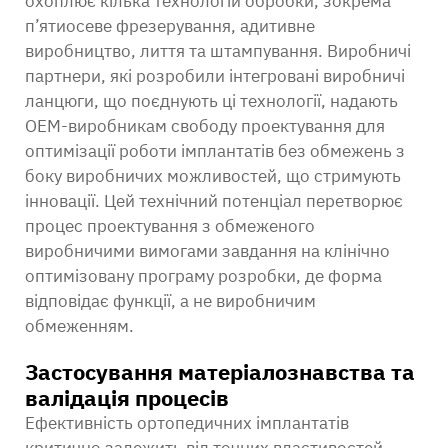
охоплює кілька технологій обробки, зокрема
п’ятиосеве фрезерування, адитивне
виробництво, лиття та штампування. Виробничі
партнери, які розробили інтегровані виробничі
ланцюги, що поєднують ці технології, надають
OEM-виробникам свободу проектування для
оптимізації роботи імплантатів без обмежень з
боку виробничих можливостей, що стримують
інновації. Цей технічний потенціал перетворює
процес проектування з обмеженого
виробничими вимогами завдання на клінічно
оптимізовану програму розробки, де форма
відповідає функції, а не виробничим
обмеженням.
Застосування матеріалознавства та
валідація процесів
Ефективність ортопедичних імплантатів