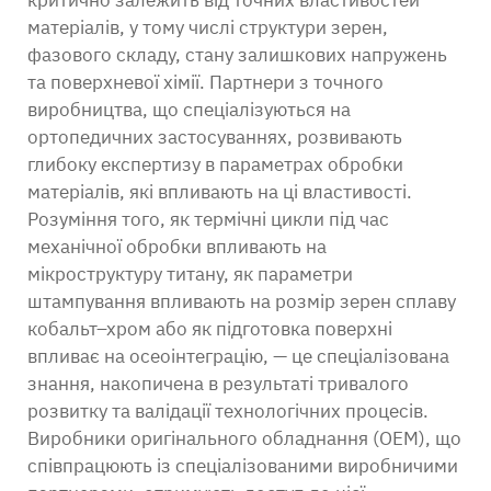
критично залежить від точних властивостей
матеріалів, у тому числі структури зерен,
фазового складу, стану залишкових напружень
та поверхневої хімії. Партнери з точного
виробництва, що спеціалізуються на
ортопедичних застосуваннях, розвивають
глибоку експертизу в параметрах обробки
матеріалів, які впливають на ці властивості.
Розуміння того, як термічні цикли під час
механічної обробки впливають на
мікроструктуру титану, як параметри
штампування впливають на розмір зерен сплаву
кобальт–хром або як підготовка поверхні
впливає на осеоінтеграцію, — це спеціалізована
знання, накопичена в результаті тривалого
розвитку та валідації технологічних процесів.
Виробники оригінального обладнання (OEM), що
співпрацюють із спеціалізованими виробничими