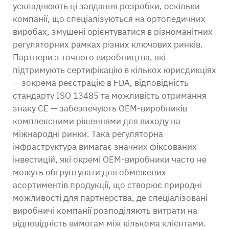
ускладнюють ці завдання розробки, оскільки
компанії, що спеціалізуються на ортопедичних
виробах, змушені орієнтуватися в різноманітних
регуляторних рамках різних ключових ринків.
Партнери з точного виробництва, які
підтримують сертифікацію в кількох юрисдикціях
— зокрема реєстрацію в FDA, відповідність
стандарту ISO 13485 та можливість отримання
знаку СЕ — забезпечують OEM-виробників
комплексними рішеннями для виходу на
міжнародні ринки. Така регуляторна
інфраструктура вимагає значних фіксованих
інвестицій, які окремі OEM-виробники часто не
можуть обґрунтувати для обмежених
асортиментів продукції, що створює природні
можливості для партнерства, де спеціалізовані
виробничі компанії розподіляють витрати на
відповідність вимогам між кількома клієнтами.