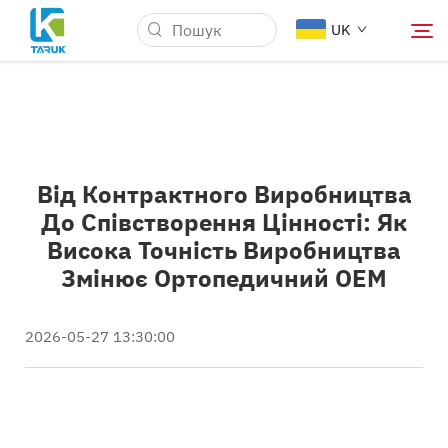
UK
Чому TARUK
Від Контрактного Виробництва
Медичні ринки
До Співстворення Цінності: Як
Висока Точність Виробництва
Можливості
Змінює Ортопедичний OEM
Новини та Події
2026-05-27 13:30:00
Про Нас
Блог