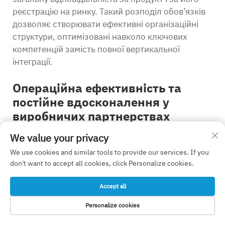
реєстрацію на ринку. Такий розподіл обов’язків
дозволяє створювати ефективні організаційні
структури, оптимізовані навколо ключових
компетенцій замість повної вертикальної
інтеграції.
Операційна ефективність та
постійне вдосконалення у
виробничих партнерствах
Інтеграція ланцюга поставок та
We value your privacy
прозорість
We use cookies and similar tools to provide our services. If you
Ефективне співстворення цінності вимагає
don't want to accept all cookies, click Personalize cookies.
видимості ланцюга поставок, що виходить за
межі безпосереднього виробничого партнера й
Accept all
охоплює постачальників сировини,
Personalize cookies
постачальників послуг з поверхневої обробки та
ДОМАШНЯ
ЕЛЕКТРОННА
ПРОДУКТИ
ТЕЛЕФОН
постачальників послуг стерилізації. Лідери серед
СТОРІНКА
ПОШТА