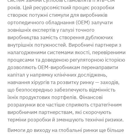
систем заміни суглобів становлять п’ять–сім
років. Цей ресурсомісткий процес розробки
створює потужні стимули для виробників
ортопедичного обладнання (OEM) залучати
зовнішніх експертів у галузі точного
виробництва замість створення дублюючих
внутрішніх потужностей. Виробничі партнери з
налагодженими системами якості, перевіреними
процесами та доведеною регуляторною історією
дозволяють OEM-виробникам перенаправити
капітал у напрямку клінічних досліджень,
навчання хірургів та розвитку ринку — заходів,
що безпосередньо забезпечують відмінність
їхніх продуктових портфелів. Фінансові
розрахунки все частіше сприяють стратегічним
виробничим партнерствам, які скорочують
терміни розробки й зменшують технічні ризики.
Вимоги до виходу на глобальні ринки ще більше