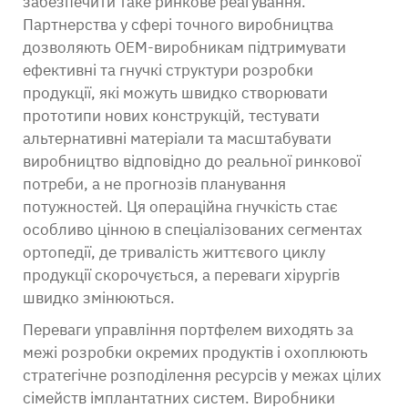
забезпечити таке ринкове реагування.
Партнерства у сфері точного виробництва
дозволяють OEM-виробникам підтримувати
ефективні та гнучкі структури розробки
продукції, які можуть швидко створювати
прототипи нових конструкцій, тестувати
альтернативні матеріали та масштабувати
виробництво відповідно до реальної ринкової
потреби, а не прогнозів планування
потужностей. Ця операційна гнучкість стає
особливо цінною в спеціалізованих сегментах
ортопедії, де тривалість життєвого циклу
продукції скорочується, а переваги хірургів
швидко змінюються.
Переваги управління портфелем виходять за
межі розробки окремих продуктів і охоплюють
стратегічне розподілення ресурсів у межах цілих
сімейств імплантатних систем. Виробники