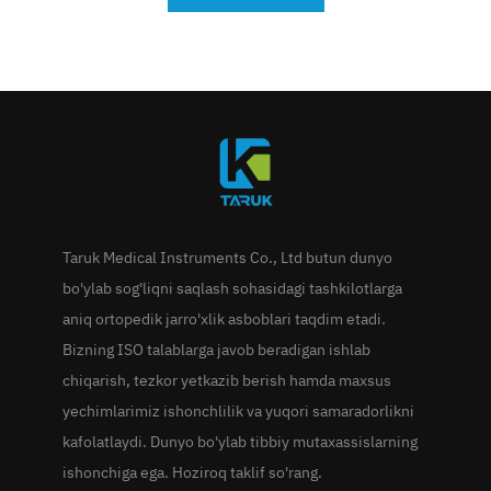
Taruk Medical Instruments Co., Ltd butun dunyo
bo'ylab sog'liqni saqlash sohasidagi tashkilotlarga
aniq ortopedik jarro'xlik asboblari taqdim etadi.
Bizning ISO talablarga javob beradigan ishlab
chiqarish, tezkor yetkazib berish hamda maxsus
yechimlarimiz ishonchlilik va yuqori samaradorlikni
kafolatlaydi. Dunyo bo'ylab tibbiy mutaxassislarning
ishonchiga ega. Hoziroq taklif so'rang.