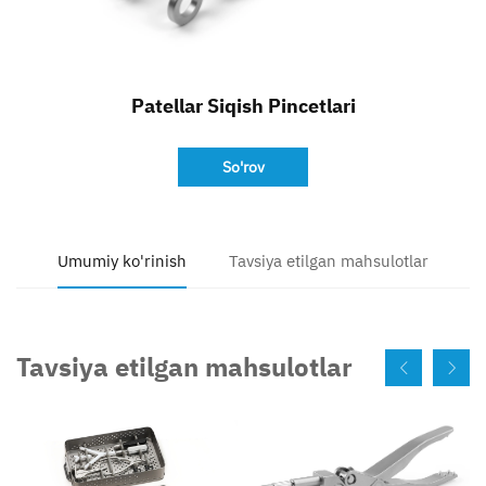
Bog'lanish
Patellar Siqish Pincetlari
So'rov
Umumiy ko'rinish
Tavsiya etilgan mahsulotlar
Tavsiya etilgan mahsulotlar