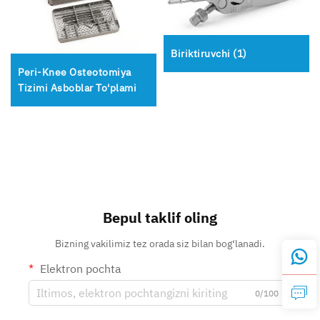
Biriktiruvchi (1)
Peri-Knee Osteotomiya
Tizimi Asboblar To'plami
Bepul taklif oling
Bizning vakilimiz tez orada siz bilan bog‘lanadi.
Elektron pochta
0/100