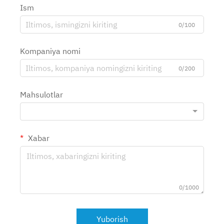
Ism
0/100
Kompaniya nomi
0/200
Mahsulotlar
Xabar
0/1000
Yuborish