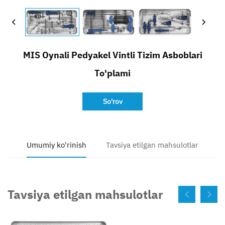
Bog'lanish
MIS Oynali Pedyakel Vintli Tizim Asboblari
To'plami
So'rov
Umumiy ko'rinish
Tavsiya etilgan mahsulotlar
Tavsiya etilgan mahsulotlar