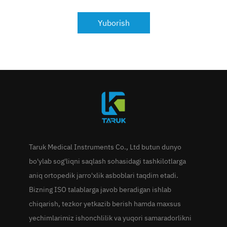
Yuborish
Taruk Medical Instruments Co., Ltd butun dunyo
bo'ylab sog'liqni saqlash sohasidagi tashkilotlarga
aniq ortopedik jarro'xlik asboblari taqdim etadi.
Bizning ISO talablarga javob beradigan ishlab
chiqarish, tezkor yetkazib berish hamda maxsus
yechimlarimiz ishonchlilik va yuqori samaradorlikni