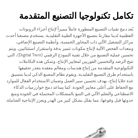
تكامل تكنولوجيا التصنيع المتقدمة
يُعد دمج تقنيات التصنيع المتطورة عاملاً مميزاً لإنتاج أجزاء الروبوتات
العظمية لدينا مقارنةً بتصنيع الأجهزة الطبية التقليدية. يستخدم مصنعنا أحدث
مراكز التشغيل الآلي ذات المحاور الخمسة، وأنظمة التصنيع الإضافي،
ومعدات الفحص الآلية لإنتاج مكونات تتميز بدقة واستقرار استثنائيين. ويتم
تحسين عملية التصنيع من خلال تقنية النموذج الرقمي (Digital Twin)، التي
تتيح الرصد والتحسين الفوريين لمعايير الإنتاج. وتمكن هذه التكاملات
التكنولوجية المتقدمة من إنتاج هندسات ومعالم معقدة يتعذر تحقيقها
باستخدام طرق التصنيع التقليدية. ويقوم نظام المصنع الذكي لدينا بتنسيق
عدة خلايا إنتاج، بهدف تحسين سير العمل وضمان الاستخدام الفعال للموارد
مع الحفاظ على أعلى معايير الجودة. كما يساعد دمج خوارزميات الذكاء
الاصطناعي والتعلم الآلي في التنبؤ بالمشكلات المحتملة في الجودة ومنع
حدوثها قبل وقوعها، مما يقلل بشكل كبير من الهدر ويعزز الإنتاجية الشاملة.