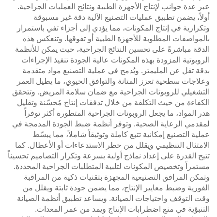
عبر عدة جوانب لإنتاج الأجهزة الطبية ونتائج العمليات الجراحية.
أولاً، يضمن تطبيق عمليات التصنيع الآلية دقة غير مسبوقة
وتكرارية في إنتاج المكونات، مما يؤدي إلى أجزاء تفي باستمرار
بالمواصفات المطلوبة للأجهزة الطبية أو تفوقها. وتنعكس هذه
الدقة مباشرةً على تحسين النتائج الجراحية، حيث يمكن للأنظمة
الروبوتية المزودة بهذه المكونات عالية الجودة تنفيذ الإجراءات
بدقة تقل عن المليمتر. ويُدمج في عملية التصنيع مواد متقدمة
وعلاجات سطحية تعزز المتانة والتوافق الحيوي، ما يطيل العمر
التشغيلي للروبوتات الجراحية مع ضمان سلامة المريض. وتتحقق
الكفاءة من حيث التكلفة من خلال تدفقات إنتاج مُحسّنة وتقليل
هدر المواد، ما يجعل الروبوتات الجراحية المتطورة أكثر توفراً
لمقدمي الرعاية الصحية. وتوفر أنظمة ضبط الجودة المدمجة في
عملية التصنيع إمكانية تتبع كاملة وتوثيقاً شاملاً، مما يبسّط
الامتثال التنظيمي ويقلل من خطر الاستدعاءات أو الأعطال. كما
تتيح القدرة على إعداد نماذج أولية بسرعة وتكرار التصاميم تحسيناً
مستمراً وتخصيص المكونات لتلبية المتطلبات الجراحية المحددة.
وتمكن المرافق التصنيعية المجهزة بتقنيات ذكية من المراقبة
الفورية وضبط معايير الإنتاج، مما يضمن جودة ثابتة ويقلل من
وقت التوقف واحتياجات الصيانة. ويساعد تطبيق أنظمة الصيانة
التنبؤية في منع اضطرابات الإنتاج ويمد من عمر المعدات.