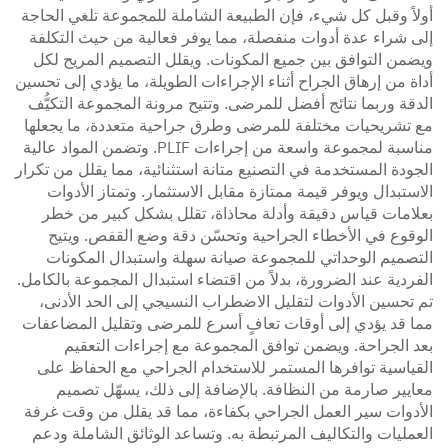
أولاً وقبل كل شيء، فإن الطبيعة الشاملة للمجموعة تلغي الحاجة
إلى شراء عدة أدوات منفصلة، مما يوفر فعالية من حيث التكلفة
ويضمن التوافق بين جميع المكونات. ويقلل التصميم المريح لكل
أداة من إرهاق الجراح أثناء الإجراءات الطويلة، ما يؤدي إلى تحسين
الدقة وربما نتائج أفضل للمرضى. وتتيح مرونة المجموعة التكيُّف
مع تشريحيات مختلفة للمرضى وطرق جراحية متعددة، ما يجعلها
مناسبة لمجموعة واسعة من إجراءات PLIF. وتضمن المواد عالية
الجودة المستخدمة في التصنيع متانة استثنائية، مما يقلل من تكرار
الاستبدال ويوفر قيمة ممتازة مقابل الاستثمار. وتمتاز الأدوات
بعلامات قياس دقيقة وأدلة محاذاة، تقلل بشكل كبير من خطر
الوقوع في الأخطاء الجراحية وتحسّن دقة وضع القفص. ويتيح
التصميم الوحداتي للمجموعة صيانة سهلة واستبدال المكونات
الفردية عند الضرورة، بدلاً من اقتضاء استبدال المجموعة بالكامل.
تم تحسين الأدوات لتقليل الاضطراب النسيجي إلى الحد الأدنى،
مما قد يؤدي إلى أوقات تعافٍ أسرع للمرضى وتقليل المضاعفات
بعد الجراحة. ويضمن توافق المجموعة مع إجراءات التعقيم
القياسية توافرها المستمر للاستخدام الجراحي مع الحفاظ على
معايير صارمة من النظافة. بالإضافة إلى ذلك، يسهّل تصميم
الأدوات سير العمل الجراحي بكفاءة، مما قد يقلل من وقت غرفة
العمليات والتكاليف المرتبطة به. وتساعد الوثائق الشاملة ودعم