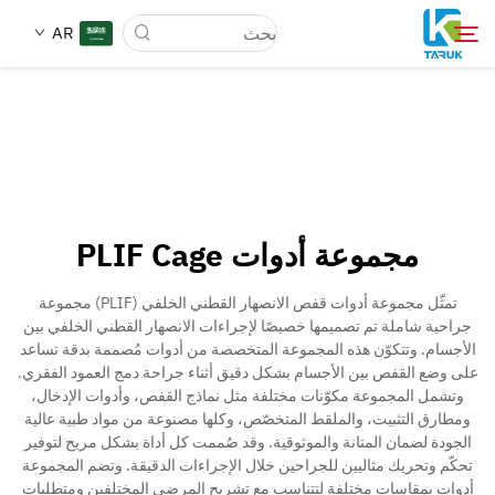
AR
لماذا TARUK
أسواق الطب
مجموعة أدوات PLIF Cage
القدرات
تمثّل مجموعة أدوات قفص الانصهار القطني الخلفي (PLIF) مجموعة
جراحية شاملة تم تصميمها خصيصًا لإجراءات الانصهار القطني الخلفي بين
أخبار وأحداث
الأجسام. وتتكوّن هذه المجموعة المتخصصة من أدوات مُصممة بدقة تساعد
على وضع القفص بين الأجسام بشكل دقيق أثناء جراحة دمج العمود الفقري.
وتشمل المجموعة مكوّنات مختلفة مثل نماذج القفص، وأدوات الإدخال،
معلومات عنا
ومطارق التثبيت، والملقط المتخصّص، وكلها مصنوعة من مواد طبية عالية
الجودة لضمان المتانة والموثوقية. وقد صُممت كل أداة بشكل مريح لتوفير
تحكّم وتحريك مثاليين للجراحين خلال الإجراءات الدقيقة. وتضم المجموعة
مدونة
أدوات بمقاسات مختلفة لتتناسب مع تشريح المرضى المختلفين ومتطلبات