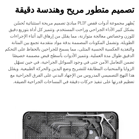
تصميم متطور مريح وهندسة دقيقة
يُظهر مجموعة أدوات قفص PLIF مبادئ تصميم مريحة استثنائية تُحسّن
بشكل كبير الأداء الجراحي وراحت المستخدم. وتتميز كل أداة بتوزيع دقيق
للوزن وخصائص معالجة متوازنة، مما يقلل من إرهاق اليد أثناء الإجراءات
الطويلة. وتشمل المكونات المصممة بدقة مواد متقدمة تجمع بين المتانة
والتغذية العكسية الحسية المثلى، مما يسمح للجراحين بالحفاظ على التحكم
الدقيق طوال مدة العملية. وتتميز الأدوات بأسطح قبض مصممة خصيصًا
تضمن التعامل الآمن حتى في وجود السوائل الجراحية، في حين تسهّل
الزوايا والمنحنيات المطابقة للتشريح وضع اليدين والحركة الطبيعية. ويقلل
هذا النهج التصميمي المدروس من الإجهاد البدني على الفرق الجراحية مع
تعظيم قدرتها على تنفيذ حركات دقيقة في المساحات الجراحية الضيقة.