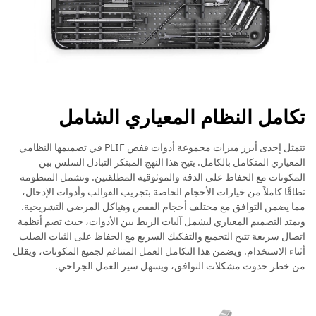
تكامل النظام المعياري الشامل
تتمثل إحدى أبرز ميزات مجموعة أدوات قفص PLIF في تصميمها النظامي
المعياري المتكامل بالكامل. يتيح هذا النهج المبتكر التبادل السلس بين
المكونات مع الحفاظ على الدقة والموثوقية المطلقتين. وتشمل المنظومة
نطاقًا كاملاً من خيارات الأحجام الخاصة بتجريب القوالب وأدوات الإدخال،
مما يضمن التوافق مع مختلف أحجام القفص وهياكل المرضى التشريحية.
ويمتد التصميم المعياري ليشمل آليات الربط بين الأدوات، حيث تضم أنظمة
اتصال سريعة تتيح التجميع والتفكيك السريع مع الحفاظ على الثبات الصلب
أثناء الاستخدام. ويضمن هذا التكامل العمل المتناغم لجميع المكونات، ويقلل
من خطر حدوث مشكلات التوافق، ويسهل سير العمل الجراحي.