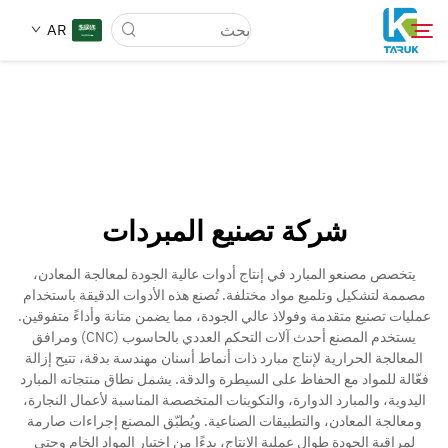
AR
لماذا TARUK
أسواق الطب
شركة تصنيع المبردات
القدرات
يتخصص مصنعو المبارد في إنتاج أدوات عالية الجودة لمعالجة المعادن،
مصممة لتشكيل وتلميع مواد مختلفة. تُصنع هذه الأدوات الدقيقة باستخدام
أخبار وأحداث
عمليات تصنيع متقدمة وفولاذ عالي الجودة، مما يضمن متانة وأداءً متفوقين.
يستخدم المصنع أحدث آلات التحكم العددي بالحاسوب (CNC) ومرافق
المعالجة الحرارية لإنتاج مبارد ذات أنماط أسنان مهندسة بدقة، تتيح إزالة
معلومات عنا
فعّالة للمواد مع الحفاظ على السيطرة والدقة. يشمل نطاق منتجاته المبارد
اليدوية، والمبارد الدوارة، والتكوينات المتخصصة المناسبة لأعمال النجارة،
ومعالجة المعادن، والتطبيقات الصناعية. ويُطبّق المصنع إجراءات صارمة
اتصل
لمراقبة الجودة طوال عملية الإنتاج، بدءًا من اختيار المواد الخام وحتى