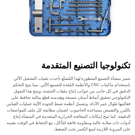
تكنولوجيا التصنيع المتقدمة
تتميز منشأة التصنيع المتطورة لهذا المُصنّع بأحدث تقنيات التشغيل الآلي
باستخدام ماكينات CNC والأنظمة المُعَدة للتصنيع الآلي، مما يتيح التحكم
الدقيق في كل جانب من جوانب إنتاج ملفات الخشنة. ويتيح هذا التفوق
التكنولوجي تحقيق أنماط أسنان متسقة وهندسة قطع مثالية تحافظ على
فعاليتها طوال عمر الأداة. وتشمل أنظمة ضبط الجودة الآلية عمليات القياس
بالليزر والتفتيش بمساعدة الحاسوب، لضمان مطابقة كل ملف للمواصفات
الدقيقة. كما تتيح إمكانات المعالجة الحرارية المتقدمة في المنشأة إنتاج
أدوات ذات صلابة عالية ومقاومة فائقة للتآكل، مع الحفاظ في الوقت نفسه
على المرونة اللازمة لمنع الكسر تحت الضغط.