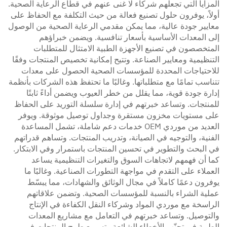
المزايا التي تجعلهم شركاء لا غنى عنهم في قطاع الرعاية الصحية.
أولاً، يوفرون حلول تصنيع فعالة من حيث التكلفة مع الحفاظ على
معايير جودة عالية، مما يمكن مقدمي الرعاية الصحية من الوصول
إلى المعدات الأساسية بأسعار تنافسية. ويضمن خبراؤهم
المتخصصون في تصنيع الأجهزة الطبية الامتثال للمتطلبات
التنظيمية ومعايير الصناعة. وتتيح إمكانية تخصيص المنتجات وفقًا
للاحتياجات المحددة للمؤسسات الصحية الحصول على معدات
تتناسب تمامًا مع متطلباتها. وغالبًا ما تحتفظ هذه الشركات بأنظمة
إدارة جودة قوية، مما يقلل من خطر العيوب ويضمن أداءً ثابتًا
للمنتجات. وتساعد خبرتهم في إدارة سلسلة التوريد على الحفاظ
على مستويات مخزون مستقرة وجداول توصيل موثوقة. ويوفر
العديد من موردي OEM خدمات دعم شاملة، تشمل المساعدة
الفنية، والتوجيه في الصيانة، وتدريب المنتجات. وتساهم قدراتهم
في البحث والتطوير في تحسين المنتجات باستمرار وفي الابتكار.
كما أن فهمهم لاتجاهات السوق والتغيرات التنظيمية يساعد
العملاء على التقدم في مواجهة التطورات الصناعية. وغالبًا ما
يوفرون دعمًا كاملاً في مجال الوثائق والشهادات، مما يبسّط
عملية الشراء بالنسبة للمؤسسات الصحية. وتضمن علاقاتهم
الراسخة مع موردي المواد وشركاء النقل الكفاءة في الإنتاج
والتوصيل. وتساعد خبرتهم في التعامل مع مشاريع المعدات
الطبية في تجنّب الأخطاء الشائعة وتسريع طرح المنتجات في