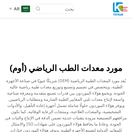
AR
لماذا TARUK
أسواق الطب
مورد معدات الطب الرياضي (أوم)
القدرات
يُعد مورد المعدات الطبية الرياضية (OEM) شريكًا حيويًا في صناعة الأجهزة
الطبية، ويتخصص في تصميم وتصنيع وتوزيع معدات طبية رياضية عالية
أخبار وأحداث
الجودة. ويجمع هؤلاء الموردون بين قدرات تصنيع متقدمة ومعرفة صناعية
واسعة لإنتاج معدات تلبي المعايير الطبية الصارمة ومتطلبات الرياضيين.
ويوفر هؤلاء الموردون حلولًا شاملة تشمل أجهزة إعادة التأهيل، والأدوات
معلومات عنا
التشخيصية، والمعدات العلاجية، ومنتجات الرعاية الوقائية. كما تكون
مرافقهم التصنيعية مزودة بتقنيات حديثة تضمن الدقة في الإنتاج والثبات في
الجودة. وعادةً ما يحافظ هؤلاء الموردون على شهادات ISO والامتثال
مدونة
للمعايير الدولية لتصنيع الأجهزة الطبية. ويوفر هؤلاء الموردون خيارات