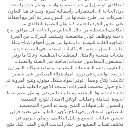
التعاقدى الوصول إلى خبرات تصنيع واسعة ونظم جودة راسخة
دون الحاجة إلى استثمارات رأسمالية كبيرة. ويساعد هذا التعاون
الشركات على طرح منتجاتها في السوق بسرعة أكبر مع الحفاظ
على معايير الجودة العالية. كما يقلل التصنيع التعاقدى من
التكاليف التشغيلية من خلال التخلص من الحاجة إلى مرافق إنتاج
داخلية وتوظيف كوادر متخصصة. وتستفيد الشركات من القدرة
الإنتاجية القابلة للتوسع، ما يمكنها من تعديل أحجام الإنتاج وفقًا
لطلب السوق. وتضمن الإمكانيات المتقدمة في التصنيع جودة
منتجات متسقة والامتثال للمتطلبات التنظيمية. وغالبًا ما يوفر
المصنعون المتعاقدون خدمات إضافية مثل التعبئة والتغليف،
والتعقيم، ودعم المستندات التنظيمية. وتساعد شبكات الموردين
الراسخة والخبرة في توريد المواد هؤلاء المصنّعين على تحسين
تكاليف الإنتاج وضمان توفر المواد بشكل موثوق. وتتيح المرونة في
إنتاج حلول مخصصة للشركات المنتجة للأجهزة الطبية تلبية
احتياجات السوق المحددة ومتطلبات المرضى. وتسهّل نظم ضبط
الجودة الشاملة وعمليات الوثائق الامتثال للوائح التنظيمية
والحصول على شهادات المنتج. وتساعد الخبرة المتخصصة
للمصنّعين المتعاقدين في إنتاج الأجهزة الطبية على تحديد فرص
تحسين عمليات التصنيع وتقليل التكاليف. وتمكن خبرتهم في
مختلف تقنيات التصنيع من اختيار أساليب الإنتاج المثلى لكل منتج.