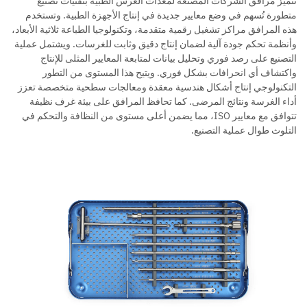
تتميز مرافق الشركات المصنعة لمعدات الغرس الطبية بتقنيات تصنيع
متطورة تُسهم في وضع معايير جديدة في إنتاج الأجهزة الطبية. وتستخدم
هذه المرافق مراكز تشغيل رقمية متقدمة، وتكنولوجيا الطباعة ثلاثية الأبعاد،
وأنظمة تحكم جودة آلية لضمان إنتاج دقيق وثابت للغرسات. ويشتمل عملية
التصنيع على رصد فوري وتحليل بيانات لمتابعة المعايير المثلى للإنتاج
واكتشاف أي انحرافات بشكل فوري. ويتيح هذا المستوى من التطور
التكنولوجي إنتاج أشكال هندسية معقدة ومعالجات سطحية متخصصة تعزز
أداء الغرسة ونتائج المرضى. كما تحافظ المرافق على بيئة غرف نظيفة
تتوافق مع معايير ISO، مما يضمن أعلى مستوى من النظافة والتحكم في
التلوث طوال عملية التصنيع.