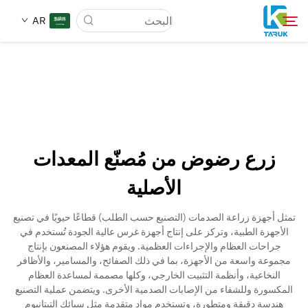
AR
لماذا TARUK
أسواق الطب
زرع رضوض من مُصنّع المعدات
القدرات
الأصلية
أخبار وأحداث
تمثل أجهزة زراعة الصدمات (التصنيع حسب الطلب) قطاعًا حيويًا في تصنيع
الأجهزة الطبية، وتركز على إنتاج أجهزة غرس عالية الجودة تُستخدم في
جراحات العظام والإجراءات العظمية. ويقوم هؤلاء المصنعون بإنتاج
عنّا
مجموعة واسعة من الأجهزة، بما في ذلك الصفائح، والمسامير، والأظافر
النخاعية، وأنظمة التثبيت الخارجي، وكلها مصممة لمساعدة العظام
المكسورة وللشفاء من الإصابات الصدمية الأخرى. ويتضمن عملية التصنيع
مدونة
هندسة دقيقة ومتطورة، وتستخدم مواد متقدمة مثل سبائك التيتانيوم