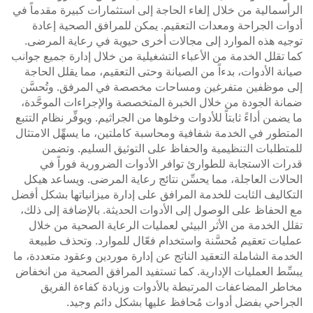
الرأسمالية من خلال إلغاء الحاجة إلى استثمارات كبيرة مقدماً في
أدوات الجراحة ومعدات التعقيم. يمكن للمرافق الصحية إعادة
توجيه هذه الموارد إلى مجالات أخرى حيوية في رعاية المرضى.
كما تقلل الخدمة من الأعباء التشغيلية من خلال إدارة جميع جوانب
صيانة الأدوات، بدءاً من الصيانة وحتى التعقيم، مما يقلل الحاجة
إلى موظفين متفرغين ومساحات مخصصة في المرفق. وتُحسَّن
ضمانة الجودة من خلال الخبرة المتخصصة والإجراءات الموحَّدة،
ما يضمن أداءً ثابتاً للأدوات وخلوها من الجراثيم. ويوفِّر نظام التتبع
المتطور في الخدمة شفافية ومحاسبة كاملتين، ما يسهِّل الامتثال
للمتطلبات التنظيمية والحفاظ على التوثيق السليم. وتضمن
قدرات الاستجابة للطوارئ توافر الأدوات الضرورية فوراً في
الحالات العاجلة، مما يحسِّن نتائج رعاية المرضى. ويساعد هيكل
التكاليف الثابت للخدمة المرافق على إدارة ميزانياتها بشكل أفضل
مع الحفاظ على الوصول إلى الأدوات الحديثة. بالإضافة إلى ذلك،
تقلل الخدمة من الأثر البيئي لعمليات الرعاية الصحية من خلال
عمليات تعقيم مُحسَّنة واستخدام فعّال للموارد. وتحذف طبيعة
الخدمة الشاملة التعقيد الناتج عن إدارة موردين وعقود متعددة، ما
يبسِّط العمليات الإدارية. كما تستفيد المرافق الصحية من انخفاض
مخاطر المضاعفات المرتبطة بالأدوات وزيادة كفاءة الفريق
الجراحي بفضل أدوات مُحافظ عليها بشكل دائم وجيد.