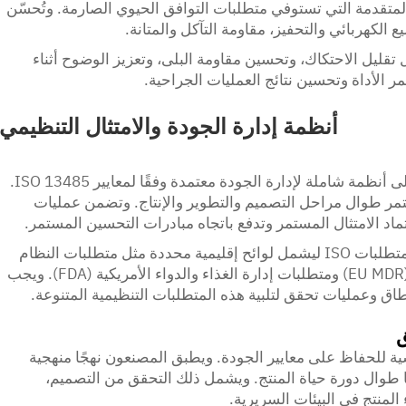
المتقدمة التي تستوفي متطلبات التوافق الحيوي الصارمة. وتُحسّن
 الكهربائي والتحفيز، مقاومة التآكل والمتانة.
ل تقليل الاحتكاك، وتحسين مقاومة البلى، وتعزيز الوضوح أثناء
 الأداة وتحسين نتائج العمليات الجراحية.
أنظمة إدارة الجودة والامتثال التنظيمي
يحافظ مصنع معتمد لأدوات جراحة العظام على أنظمة شاملة لإدارة الجودة معتمدة وفقًا لمعايير ISO 13485.
تمر طوال مراحل التصميم والتطوير والإنتاج. وتضمن عمليات
ماد الامتثال المستمر وتدفع باتجاه مبادرات التحسين المستمر.
يمتد الامتثال للمعايير الدولية لما هو أبعد من متطلبات ISO ليشمل لوائح إقليمية محددة مثل متطلبات النظام
التنظيمي للجهاز الطبي في الاتحاد الأوروبي (EU MDR) ومتطلبات إدارة الغذاء والدواء الأمريكية (FDA). ويجب
اق وعمليات تحقق لتلبية هذه المتطلبات التنظيمية المتنوعة.
ق
سية للحفاظ على معايير الجودة. ويطبق المصنعون نهجًا منهجية
ها طوال دورة حياة المنتج. ويشمل ذلك التحقق من التصميم،
المنتج في البيئات السريرية.