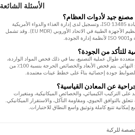
الأسئلة الشائعة
ا مصنع جيد لأدوات العظام؟
يجب أن يمتلك مصنع أدوات العظام الجيد شهادة ISO 13485، وتسجيل لدى إدارة الغذاء والدواء الأمريكية
(FDA)، والامتثال للوائح الإقليمية مثل نظام تنظيم الأجهزة الطبية في الاتحاد الأوروبي (EU MDR). وقد تشمل
ة للتأكد من الجودة؟
تعددة طوال عملية التصنيع، بما في ذلك فحص المواد الواردة،
والفحوصات أثناء العملية، والتحقق من المنتج النهائي. يتم فحص الأبعاد والخصائص الحرجة بنسبة 100٪ من
وابط جودة إحصائية بناءً على خطط عينات معتمدة.
لجراحية عن المعادن القياسية؟
 على التركيب الكيميائي، والخصائص الميكانيكية، ومتغيرات
لق بالتوافق الحيوي، ومقاومة التآكل، والاستقرار الميكانيكي.
إمكانية تتبع كاملة وتوثيق واسع النطاق للاختبارات.
خصصة للركبة