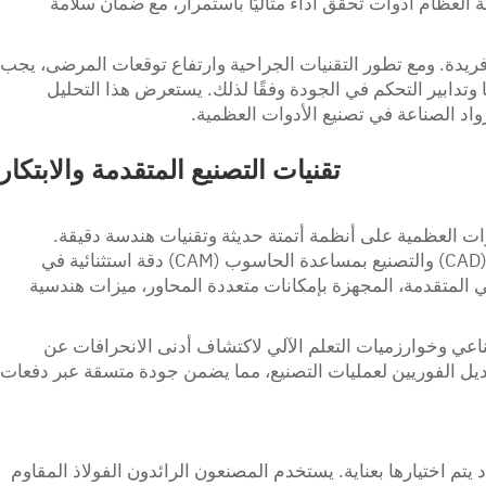
لعظام أدوات تُحقق أداءً مثاليًا باستمرار، مع ضمان سلامة
ريدة. ومع تطور التقنيات الجراحية وارتفاع توقعات المرضى، يجب
وتدابير التحكم في الجودة وفقًا لذلك. يستعرض هذا التحليل
واد الصناعة في تصنيع الأدوات العظمية.
تقنيات التصنيع المتقدمة والابتكار
ات العظمية على أنظمة أتمتة حديثة وتقنيات هندسة دقيقة.
وتضمن تقنيات التصميم بمساعدة الحاسوب (CAD) والتصنيع بمساعدة الحاسوب (CAM) دقة استثنائية في
لي المتقدمة، المجهزة بإمكانات متعددة المحاور، ميزات هندسية
اعي وخوارزميات التعلم الآلي لاكتشاف أدنى الانحرافات عن
تعديل الفوريين لعمليات التصنيع، مما يضمن جودة متسقة عبر دفعات
 يتم اختيارها بعناية. يستخدم المصنعون الرائدون الفولاذ المقاوم