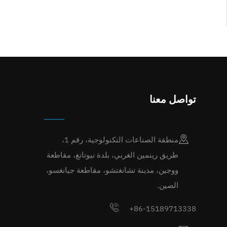
تواصل معنا
منطقة الصناعات التكنولوجية، رقم 1،
طريق رينمين الغربي، بلدة نيوتانغ، مقاطعة
ووجين، مدينة تشانغتشو، مقاطعة جيانغسو،
الصين.
+86-15189713338