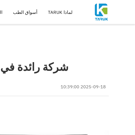
لماذا TARUK
أسواق الطب
ال
أدوات جراحية لعلاج العظا
أدوات لعلاج الإصابات واطر
العمود الفقري
الورك
شركة رائدة في ت
الركبة
أدوات التوسيع والقطع والثق
تصنيع الغرسات
2025-09-18 10:39:00