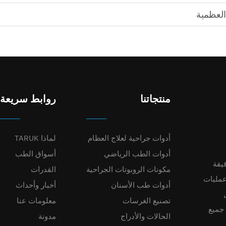
العظمية
منتجاتنا
روابط سريعة
أدوات جراحية لعلاج العظام
لماذا TARUK
أدوات الطب الرياضي
أسواق الطب
يقة
مكونات الروبوتات الجراحية
القدرات
عمليات
أدوات طب الأسنان
أخبار وأحداث
ل
تصنيع الغرسات
معلومات عنا
 جميع
الحالات والأدراج
مدونة