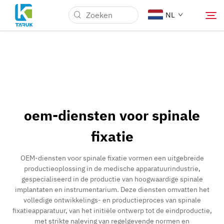
NL
Waarom TARUK
Medische markten
oem-diensten voor spinale
Mogelijkheden
fixatie
Nieuws & Evenementen
OEM-diensten voor spinale fixatie vormen een uitgebreide
productieoplossing in de medische apparatuurindustrie,
gespecialiseerd in de productie van hoogwaardige spinale
Over Ons
implantaten en instrumentarium. Deze diensten omvatten het
volledige ontwikkelings- en productieproces van spinale
fixatieapparatuur, van het initiële ontwerp tot de eindproductie,
Contact
met strikte naleving van regelgevende normen en