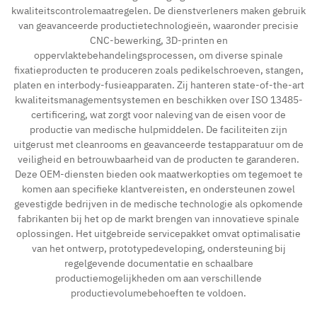
kwaliteitscontrolemaatregelen. De dienstverleners maken gebruik
van geavanceerde productietechnologieën, waaronder precisie
CNC-bewerking, 3D-printen en
oppervlaktebehandelingsprocessen, om diverse spinale
fixatieproducten te produceren zoals pedikelschroeven, stangen,
platen en interbody-fusieapparaten. Zij hanteren state-of-the-art
kwaliteitsmanagementsystemen en beschikken over ISO 13485-
certificering, wat zorgt voor naleving van de eisen voor de
productie van medische hulpmiddelen. De faciliteiten zijn
uitgerust met cleanrooms en geavanceerde testapparatuur om de
veiligheid en betrouwbaarheid van de producten te garanderen.
Deze OEM-diensten bieden ook maatwerkopties om tegemoet te
komen aan specifieke klantvereisten, en ondersteunen zowel
gevestigde bedrijven in de medische technologie als opkomende
fabrikanten bij het op de markt brengen van innovatieve spinale
oplossingen. Het uitgebreide servicepakket omvat optimalisatie
van het ontwerp, prototypedeveloping, ondersteuning bij
regelgevende documentatie en schaalbare
productiemogelijkheden om aan verschillende
productievolumebehoeften te voldoen.