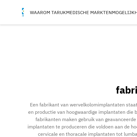
WAAROM TARUK
MEDISCHE MARKTEN
MOGELIJK
ORTHOPEDISCHE
INSTRUMENTEN
TRAUMA & EXTREMITEI
WERVELKOLOM
HEUP
KNIE
VIJLEN, TAPPEN EN
fabr
BOORHULPSTUKKEN
IMPLANT BEWERKIN
Een fabrikant van wervelkolomimplantaten staat
en productie van hoogwaardige implantaten die be
fabrikanten maken gebruik van geavanceerde 
implantaten te produceren die voldoen aan de ho
cervicale en thoracale implantaten tot lumb