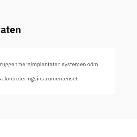
taten
ruggenmergimplantaten systemen odm
velontroteringsinstrumentenset