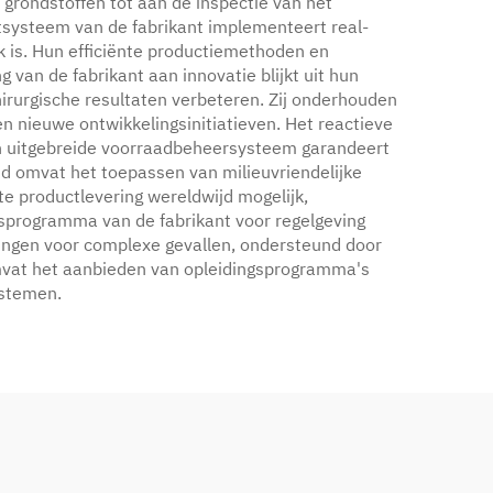
 grondstoffen tot aan de inspectie van het
systeem van de fabrikant implementeert real-
 is. Hun efficiënte productiemethoden en
g van de fabrikant aan innovatie blijkt uit hun
irurgische resultaten verbeteren. Zij onderhouden
n nieuwe ontwikkelingsinitiatieven. Het reactieve
Hun uitgebreide voorraadbeheersysteem garandeert
id omvat het toepassen van milieuvriendelijke
te productlevering wereldwijd mogelijk,
gsprogramma van de fabrikant voor regelgeving
singen voor complexe gevallen, ondersteund door
omvat het aanbieden van opleidingsprogramma's
ystemen.