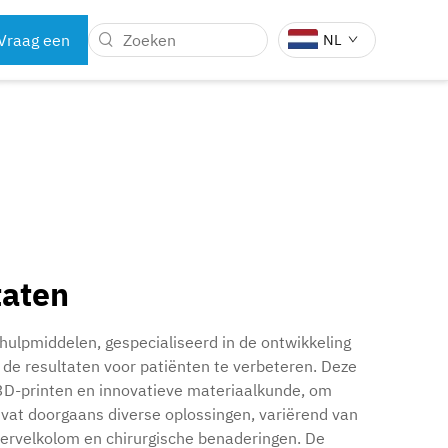
Vraag een
NL
offerte aan
E
TANDARTSINSTRUMENTEN
DELEN
taten
ulpmiddelen, gespecialiseerd in de ontwikkeling
 de resultaten voor patiënten te verbeteren. Deze
3D-printen en innovatieve materiaalkunde, om
vat doorgaans diverse oplossingen, variërend van
wervelkolom en chirurgische benaderingen. De