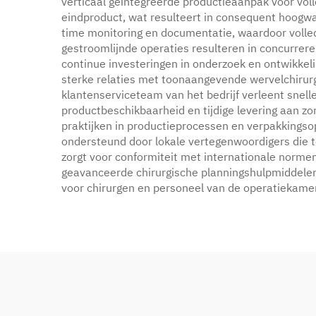
verticaal geïntegreerde productieaanpak voor voll
eindproduct, wat resulteert in consequent hoogw
time monitoring en documentatie, waardoor volled
gestroomlijnde operaties resulteren in concurrerend
continue investeringen in onderzoek en ontwikkel
sterke relaties met toonaangevende wervelchirurg
klantenserviceteam van het bedrijf verleent snel
productbeschikbaarheid en tijdige levering aan zo
praktijken in productieprocessen en verpakkingsop
ondersteund door lokale vertegenwoordigers die t
zorgt voor conformiteit met internationale norme
geavanceerde chirurgische planningshulpmiddelen
voor chirurgen en personeel van de operatiekame