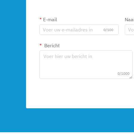
E-mail
Na
0/100
Bericht
0/1000