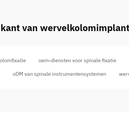
ikant van wervelkolomimplan
olomfixatie
oem-diensten voor spinale fixatie
oDM van spinale instrumentensystemen
wer