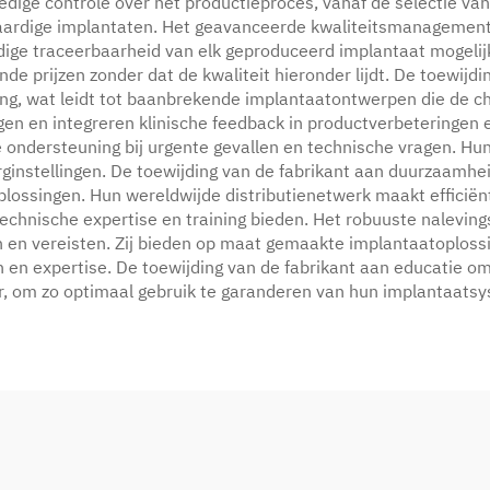
edige controle over het productieproces, vanaf de selectie van
aardige implantaten. Het geavanceerde kwaliteitsmanagement
ige traceerbaarheid van elk geproduceerd implantaat mogelijk
e prijzen zonder dat de kwaliteit hieronder lijdt. De toewijdin
ing, wat leidt tot baanbrekende implantaatontwerpen die de ch
en en integreren klinische feedback in productverbeteringen e
le ondersteuning bij urgente gevallen en technische vragen. 
rginstellingen. De toewijding van de fabrikant aan duurzaamhe
lossingen. Hun wereldwijde distributienetwerk maakt efficiën
echnische expertise en training bieden. Het robuuste nalevin
n en vereisten. Zij bieden op maat gemaakte implantaatoplos
 en expertise. De toewijding van de fabrikant aan educatie 
r, om zo optimaal gebruik te garanderen van hun implantaats