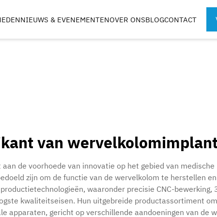
HEDEN
NIEUWS & EVENEMENTEN
OVER ONS
BLOG
CONTACT
SPORTGENEESKUNDIGE
CHIRURGISCH
INSTRUMENTEN
ROBOTONDER
TEN
ikant van wervelkolomimplan
G
KOFFERS & BLADEN
 aan de voorhoede van innovatie op het gebied van medische h
doeld zijn om de functie van de wervelkolom te herstellen en
productietechnologieën, waaronder precisie CNC-bewerking, 
ogste kwaliteitseisen. Hun uitgebreide productassortiment om
ale apparaten, gericht op verschillende aandoeningen van de 