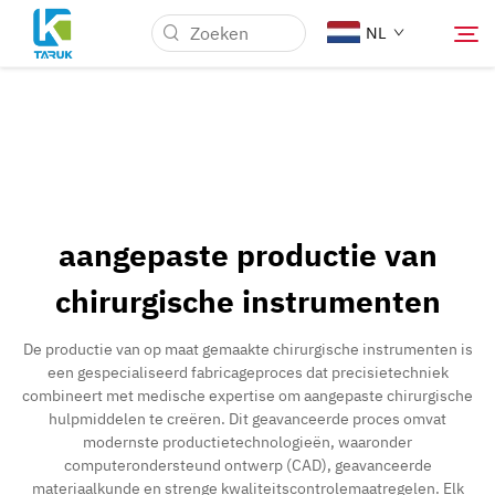
NL
Waarom TARUK
Medische markten
aangepaste productie van
Mogelijkheden
chirurgische instrumenten
Nieuws & Evenementen
De productie van op maat gemaakte chirurgische instrumenten is
een gespecialiseerd fabricageproces dat precisietechniek
combineert met medische expertise om aangepaste chirurgische
Over Ons
hulpmiddelen te creëren. Dit geavanceerde proces omvat
modernste productietechnologieën, waaronder
computerondersteund ontwerp (CAD), geavanceerde
Contact
materiaalkunde en strenge kwaliteitscontrolemaatregelen. Elk