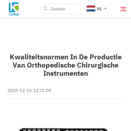
NL
Waarom TARUK
Kwaliteitsnormen In De Productie
Medische markten
Van Orthopedische Chirurgische
Instrumenten
Mogelijkheden
2025-12-15 13:31:00
Nieuws & Evenementen
Over Ons
Blog