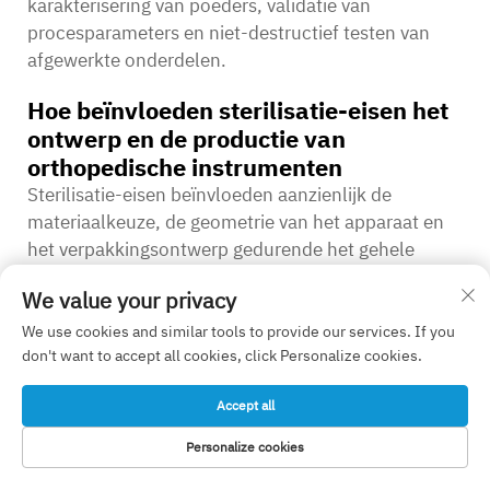
karakterisering van poeders, validatie van
procesparameters en niet-destructief testen van
afgewerkte onderdelen.
Hoe beïnvloeden sterilisatie-eisen het
ontwerp en de productie van
orthopedische instrumenten
Sterilisatie-eisen beïnvloeden aanzienlijk de
materiaalkeuze, de geometrie van het apparaat en
het verpakkingsontwerp gedurende het gehele
ontwikkelingsproces. Materialen moeten herhaalde
We value your privacy
sterilisatiecycli kunnen doorstaan zonder
degradatie van mechanische eigenschappen of
We use cookies and similar tools to provide our services. If you
don't want to accept all cookies, click Personalize cookies.
biocompatibiliteit. Apparaatontwerpen moeten
sterilisatiemiddelen toegang geven tot alle
Accept all
oppervlakken, terwijl spleten die verontreinigingen
kunnen herbergen, vermeden moeten worden.
Personalize cookies
Verpakkingsystemen moeten een steriele barrière
HOMEPAGE
PRODUCTEN
E-MAIL
TEL