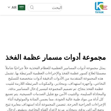
AR
لماذا TARUK
أسواق الطب
مجموعة أدوات مسمار عظمة الفخذ
القدرات
يمثل مجموعة أدوات المسامير العظمية للعظام الفخذية حلاً جراحيًا شاملاً
مصممًا لعلاج كسور عظمة الفخذ والإجراءات العظمية المرتبطة بها. تشمل
أخبار وأحداث
هذه المجموعة المتقدمة من الأدوات الدقيقة أدوات متخصصة للتسليج
النخاعي، وأجهزة استهداف، ومحاذير، والمكونات المرتبطة اللازمة لتثبيت
عظمة الفخذ بنجاح. تم تصميم المجموعة لتيسير إدخال المسامير بدقة،
عنّا
والمحاذاة السليمة، والتثبيت الآمن مع تقليل الصدمات النسيجية. يتم تصنيع
كل أداة من مواد طبية عالية الجودة، مما يضمن المتانة والموثوقية أثناء
الإجراءات الجراحية الحرجة. تتضمن المجموعة أدلة استهداف معايرة تتيح
مدونة
وضع البراغي بدقة، ومحاذير مرنة لإعداد القناة النخاعية، ومقبض إدخال