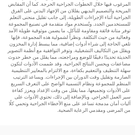
المرغوب فيها خلال الخطوات الجراحية الحرجة. كما أن المقابض
المريحة والتصميم البديهي يقللان من الإجهاد البدني على الفرق
الجراحية أثناء الإجراءات الطويلة، إلى جانب تقليل منحنى التعلم
للمستخدمين الجدد. وتُستخدم مواد متقدمة في تصنيع المجموعة
توفر متانة فائقة ومقاومة للتآكل، ما يضمن موثوقية طويلة الأمد
وفعالية من حيث التكلفة. ونظراً لشمولية هذه المجموعة، فإنها
تلغي الحاجة إلى شراء أدوات إضافية، مما يبسط إدارة المخزون
ويقلل من التكاليف التشغيلية. وتوفر التوافقية مع أنظمة التصوير
الحديثة تحديدًا دقيقًا للوضع ومراجعته، مما يقلل من خطر حدوث
مضاعفات ويحسن النتائج الجراحية. وقد صُممت الأدوات لتكون
سهلة التنظيف والتعقيم بكفاءة، مع الالتزام بالمعايير التنظيمية
الصارمة وتقليل وقت الدوران بين الإجراءات. ويساعد الترتيب
المنظم للمجموعة ونظام التسمية الواضح على التعرف السريع
على الأدوات وتجميعها، مما يقلل من وقت الإعداد ويعزز كفاءة
سير العمل الجراحي. وبالإضافة إلى ذلك، تحتوي الأدوات على
آليات أمان مدمجة تساعد على منع الأخطاء الجراحية وتحمي كلًا
من المرضى ومقدمي الرعاية الصحية.