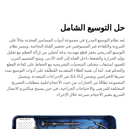
حل التوسيع الشامل
يُعد نظام التوسيع المدرج في مجموعة أدوات المسامير الفخذية مثالاً على
المرونة والكفاءة غير المسبوقتين في تحضير القناة النخاعية. ويتميز نظام
التوسيع التدريجي بحفر قطع مهندمة بدقة تُحسّن من إزالة العظم مع تقليل
توليد الحرارة والضغط داخل القناة إلى الحد الأدنى. ويتيح التصميم المرن
للعمود استيعاب مختلف المنحنيات التشريحية مع الحفاظ على كفاءة القطع
والتحكم فيه. كما أن تقنية الطلاء المتقدمة المُطبَّقة على أدوات التوسيع تمدد
عمرها الافتراضي وتضمن أداءً ثابتًا عبر الإجراءات المتعددة. وتشمل
المجموعة نطاقًا من الخيارات من حيث الأحجام لتلبية متطلبات التشريح
المختلفة للمرضى والاحتياجات الجراحية، في حين يسمح ميكانيزم الاتصال
السريع بتغيير الأحجام بسرعة خلال الإجراء.