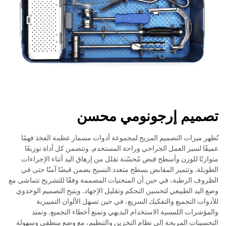
تصميم إرجونومي محسن
تُظهر ميزات التصميم المريح لمجموعة أدوات مسمار عظمة الفخذ فهمًا
عميقًا لسير العمل الجراحي وراحة المستخدم. وتتضمن كل أداة توزيعًا
متوازنًا للوزن وأسطح قبض مُحسّنة تقلل من إرهاق اليد أثناء الإجراءات
الطويلة. وتتميز المقابض بسطح متعدد النسيج يضمن قبضًا آمنًا حتى في
الظروف الرطبة، في حين أن المنحنيات المصممة وفقًا للتشريح تتماشى مع
وضع اليد الطبيعي لتحسين التحكم وتقليل الإجهاد. ويتيح التصميم الوحدوي
للأدوات التجميع والتفكيك السريع، في حين تسهل الألوان التمييزية
والمؤشرات اللمسية الاستخدام البديهي وتمنع أخطاء التجميع. وتمتد
التحسينات المريحة إلى نظام التخزين والتنظيم، مع وضع منطقي وسهولة