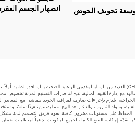
انصهار الجسم الفقر
توسعة تجويف الحوض
الأمام (ACIF)
يُتيح موقعنا كمورد لمجموعة أدوات المسامير النخاعية (OEM) العديد من المزايا لمقدمي الرعاية الصحي
 مع إدارة القيود المالية. تتيح لنا قدرات التصنيع المرنة تخصيص مجم
لجراحية. نلتزم بإجراءات صارمة لمراقبة الجودة تتماشى مع المعايير الد
فنية، ومواد التدريب، والدعم بعد البيع، مما يضمن تنفيذًا سلسًا واستخد
 الحفاظ على مستويات مخزون كافية. يقوم فريق التصميم لدينا بشكل 
 نقدّم إمكانية التتبع الكاملة لجميع المكونات، دعماً لمتطلبات ضمان ا