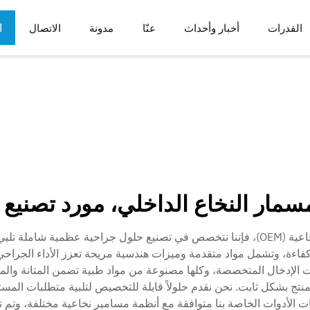
ا
القدرات
أخبار وأحداث
عنّا
مدونة
الاتصال
ع
م
أدوات الطب الرياضي
مكونات الروبوتات
اف الجسم
ب
الحالات والأدراج
مار النخاع الداخلي، مورد تصنيع ا
بصفتنا موردين رئيسيين لمجموعة أدوات المسامير النخاعية (OEM)، فإننا نتخصص في تصنيع ح
 وكفاءة، وتشمل مواد متقدمة وميزات هندسية مريحة تعزز الأداء الجرا
ت الإدخال المتخصصة، وكلها مصنوعة من مواد طبية تضمن المتانة والموث
منتج بشكل ثابت. نحن نقدم حلولاً قابلة للتخصيص لتلبية متطلبات المس
 الأدوات الخاصة بنا متوافقة مع أنظمة مسامير نخاعية مختلفة، وتم