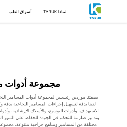
لماذا TARUK
أسواق الطب
أدوات جراحية لعلاج العظا
أدوات لعلاج الإصابات واطر
العمود الفقري
الورك
الركبة
أدوات التوسيع والقطع والثق
تصنيع الغرسات
مجموعة أدوات مس
لدينا بدقة لتسهيل إجراءات المسامير النخاعية بدقة
الاستهداف، وأدوات التوسيع، والأسلاك الإرشادية، وأدوا
وتدابير صارمة للتحكم في الجودة للحفاظ على التميز ال
مختلفة من المسامير ومناهج جراحية متنوعة. مجموعات