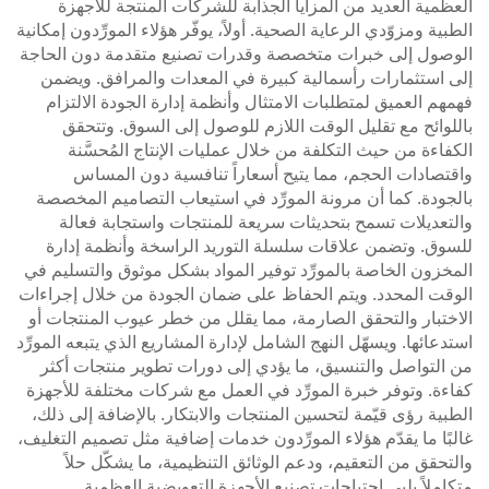
العظمية العديد من المزايا الجذابة للشركات المنتجة للأجهزة
الطبية ومزوّدي الرعاية الصحية. أولاً، يوفّر هؤلاء المورِّدون إمكانية
الوصول إلى خبرات متخصصة وقدرات تصنيع متقدمة دون الحاجة
إلى استثمارات رأسمالية كبيرة في المعدات والمرافق. ويضمن
فهمهم العميق لمتطلبات الامتثال وأنظمة إدارة الجودة الالتزام
باللوائح مع تقليل الوقت اللازم للوصول إلى السوق. وتتحقق
الكفاءة من حيث التكلفة من خلال عمليات الإنتاج المُحسَّنة
واقتصادات الحجم، مما يتيح أسعاراً تنافسية دون المساس
بالجودة. كما أن مرونة المورِّد في استيعاب التصاميم المخصصة
والتعديلات تسمح بتحديثات سريعة للمنتجات واستجابة فعالة
للسوق. وتضمن علاقات سلسلة التوريد الراسخة وأنظمة إدارة
المخزون الخاصة بالمورِّد توفير المواد بشكل موثوق والتسليم في
الوقت المحدد. ويتم الحفاظ على ضمان الجودة من خلال إجراءات
الاختبار والتحقق الصارمة، مما يقلل من خطر عيوب المنتجات أو
استدعائها. ويسهّل النهج الشامل لإدارة المشاريع الذي يتبعه المورِّد
من التواصل والتنسيق، ما يؤدي إلى دورات تطوير منتجات أكثر
كفاءة. وتوفر خبرة المورِّد في العمل مع شركات مختلفة للأجهزة
الطبية رؤى قيّمة لتحسين المنتجات والابتكار. بالإضافة إلى ذلك،
غالبًا ما يقدّم هؤلاء المورِّدون خدمات إضافية مثل تصميم التغليف،
والتحقق من التعقيم، ودعم الوثائق التنظيمية، ما يشكّل حلاً
متكاملاً يلبي احتياجات تصنيع الأجهزة التعويضية العظمية.