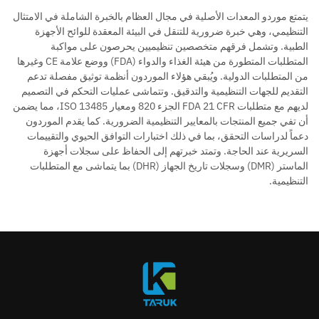
يتمتع موردو المعدات الأصلية في مجال العظام بالخبرة الشاملة في الامتثال
التنظيمي، وهي خبرة ضرورية للتنقل في البيئة المعقدة للوائح الأجهزة
الطبية. وتشمل فرقهم متخصصين تنظيميين يحرصون على مواكبة
المتطلبات المتطورة من هيئة الغذاء والدواء (FDA) ووضع علامة CE وغيرها
من المتطلبات الدولية. ويُبقي هؤلاء الموردون أنظمة توثيق مفصلة تدعم
التقديم للجهات التنظيمية والتدقيق. وتتماشى عمليات التحكم في التصميم
لديهم مع متطلبات FDA 21 CFR الجزء 820 ومعيار ISO 13485، مما يضمن
أن تفي جميع المنتجات بالمعايير التنظيمية الضرورية. كما يقدم الموردون
دعماً لدراسات التحقق، بما في ذلك اختبارات التوافق الحيوي والتقييمات
السريرية عند الحاجة. وتمتد خبرتهم إلى الحفاظ على سجلات أجهزة
الماستر (DMR) وسجلات تاريخ الجهاز (DHR) بما يتماشى مع المتطلبات
التنظيمية.