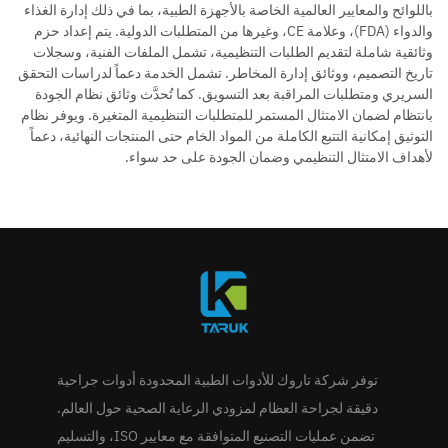
باللوائح والمعايير العالمية الخاصة بالأجهزة الطبية، بما في ذلك إدارة الغذاء
والدواء (FDA)، وعلامة CE، وغيرها من المتطلبات الدولية. يتم إعداد حزم
وثائقية شاملة لتقديم الطلبات التنظيمية، تشمل الملفات الفنية، وسجلات
تاريخ التصميم، ووثائق إدارة المخاطر. تشمل الخدمة دعماً لدراسات التحقق
السريري ومتطلبات المراقبة بعد التسويق. كما تُحدَّث وثائق نظام الجودة
بانتظام لضمان الامتثال المستمر للمتطلبات التنظيمية المتغيرة. ويوفر نظام
التوثيق إمكانية التتبع الكاملة من المواد الخام حتى المنتجات النهائية، دعماً
لأهداف الامتثال التنظيمي وضمان الجودة على حد سواء.
توفر شركة تاروك للأدوات الطبية المحدودة أدوات جراحية
دقيقة لجراحة العظام لمزودي الرعاية الصحية حول العالم.
تضمن عمليات التصنيع المتوافقة مع معايير ISO، والتسليم