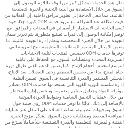
تقلل هذه الخدمات بشكل كبير من الوقت اللازم للوصول إلى
السوق من خلال الاستفادة من البنية التحتية والخبرة التصنيعية
القائمة، مما يلغي الحاجة إلى تطوير مرافق داخلية. إن الفعالية من
حيث التكلفة عند الشراكة مع مزود خدمة ODM كبيرة جدًا، حيث
تُلغى الحاجة إلى الاستثمار الرأسمالي في المعدات والمرافق، مع
توفير إمكانية الوصول إلى قدرات تصنيع متطورة. يتم تعزيز ضمان
الجودة من خلال الخبرة المتخصصة ونظم إدارة الجودة المُثبتة، ما
يضمن الامتثال المستمر للمتطلبات التنظيمية. تتيح المرونة التي
توفرها خدمات ODM تخصيص المنتجات لتلبية الاحتياجات
السريرية المحددة ومتطلبات السوق، مع الحفاظ على قابلية
التوسع لمختلف أحجام الإنتاج. كما يضمن الدعم الفني طوال دورة
حياة المنتج، بدءًا من تحسين التصميم وحتى التعديلات بعد الإنتاج،
التحسّن المستمر والقدرة التنافسية في السوق. تضمن أنظمة
إدارة سلسلة التوريد القوية التي تستخدمها خدمات ODM مصادر
موثوقة للمواد وجداول تسليم مضمونة. ويتحسن إدارة المخاطر
من خلال عمليات التحقق الشاملة وضوابط الجودة الموثقة.
بالإضافة إلى ذلك، غالبًا ما توفر خدمات ODM رؤى قيمة حول
السوق وتوجيهات تنظيمية، تساعد العملاء على التنقل عبر عمليات
الموافقة المعقدة ومتطلبات دخول السوق. يشكل مزيج الخبرة
التقنية والمعرفة التنظيمية والقدرة التصنيعية حلاً شاملاً يسرّع من