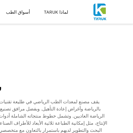
لماذا TARUK
أسواق الطب
أدوات جراحية لعلاج العظا
أدوات لعلاج الإصابات واطر
العمود الفقري
الورك
الركبة
أدوات التوسيع والقطع والثق
تصنيع الغرسات
ش
يقف مصنع لمعدات الطب الرياضي في طليعة تقنيات ال
بالرياضة وأغراض إعادة التأهيل. وبفضل مرافق تصنيع م
الرياضة العاديين. وتشمل خطوط منتجاته الشاملة أدوات 
الإنتاج، مثل إمكانية الطباعة ثلاثية الأبعاد للأطراف ال
البحث والتطوير لديهم باستمرار بالتعاون مع متخصصي