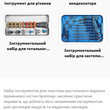
інструмент для різання
конденсатора
Інструментальний
набір для тотального
Інструментальний
ендопротезування
набір для системи
колінного суглоба (2)
передньої цервікальної
пластини (ACP)
Набір інструментів для пластики дистального відрізка
променевої кістки пропонує численні практичні
переваги, що роблять його незамінним інструментом
для ортопедів-хірургів та медичних закладів.