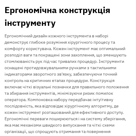
Ергономічна конструкція
інструменту
Ергономічний дизайн кожного інструмента в наборі
демонструє глибоке розуміння хірургічного процесу та
комфорту користувача. Кожен інструмент має оптимальний
розподіл ваги та покращені зони захоплення, що зменшують
стомлюваність рук під час тривалих процедур. Інструменти
оснащені протидовжувальними ручками з тактильними
індикаторами зворотного зв'язку, забезпечуючи точний
контроль на критичних етапах процедури. Конструкція
включає чіткі візуальні позначки для правильного положення
та збирання інструментів, мінімізуючи ризик помилок
оператора. Компоновка набору передбачає інтуїтивну
послідовність, яка відповідає хірургічному алгоритму, де
кожен інструмент розташований для ефективного доступу.
Ергономічні переваги поширюються і на систему зберігання,
яка має механізми швидкого випускання та чіткі схеми
організації, що спрощують отримання та повернення