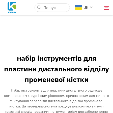
UK
Чому TARUK
Медичні ринки
набір інструментів для
Можливості
пластини дистального відділу
променевої кістки
Новини та Події
Набір інструментів для пластини дистального радіуса є
Про компанію
комплексним хірургічним рішенням, призначеним для точного
фіксування переломів дистального відрізка променевої
кістки. Ця передова система поєднує анатомічно вигнуті
Блог
пласти зі спеціалізованим інструментарієм для забезпечення