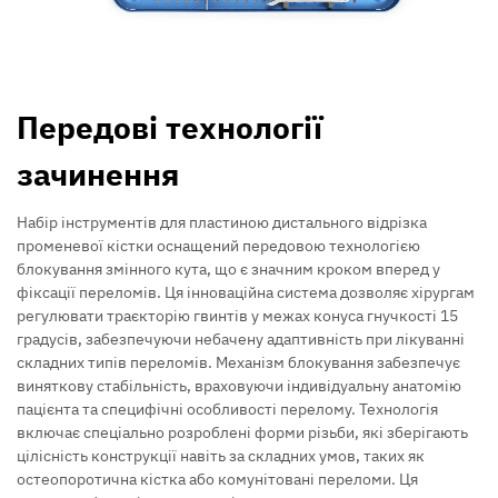
Передові технології
зачинення
Набір інструментів для пластиною дистального відрізка
променевої кістки оснащений передовою технологією
блокування змінного кута, що є значним кроком вперед у
фіксації переломів. Ця інноваційна система дозволяє хірургам
регулювати траєкторію гвинтів у межах конуса гнучкості 15
градусів, забезпечуючи небачену адаптивність при лікуванні
складних типів переломів. Механізм блокування забезпечує
виняткову стабільність, враховуючи індивідуальну анатомію
пацієнта та специфічні особливості перелому. Технологія
включає спеціально розроблені форми різьби, які зберігають
цілісність конструкції навіть за складних умов, таких як
остеопоротична кістка або комунітовані переломи. Ця