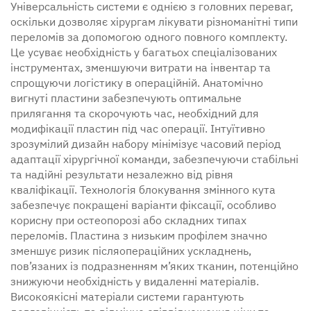
Універсальність системи є однією з головних переваг,
оскільки дозволяє хірургам лікувати різноманітні типи
переломів за допомогою одного повного комплекту.
Це усуває необхідність у багатьох спеціалізованих
інструментах, зменшуючи витрати на інвентар та
спрощуючи логістику в операційній. Анатомічно
вигнуті пластини забезпечують оптимальне
прилягання та скорочують час, необхідний для
модифікації пластин під час операції. Інтуїтивно
зрозумілий дизайн набору мінімізує часовий період
адаптації хірургічної команди, забезпечуючи стабільні
та надійні результати незалежно від рівня
кваліфікації. Технологія блокування змінного кута
забезпечує покращені варіанти фіксації, особливо
корисну при остеопорозі або складних типах
переломів. Пластина з низьким профілем значно
зменшує ризик післяопераційних ускладнень,
пов’язаних із подразненням м’яких тканин, потенційно
знижуючи необхідність у видаленні матеріалів.
Високоякісні матеріали системи гарантують