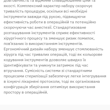
довговічність та відмінне співвідношення ціни та
якості. Комплексний характер набору скорочує
тривалість процедури, оскільки всі необхідні
інструменти завжди під рукою, підвищуючи
ефективність роботи в операційній та потенційно
скорочуючи час анестезії. Стандартизоване
розташування інструментів сприяє ефективності
хірургічного процесу та зменшує ризик помилок,
пов’язаних із використанням інструментів.
Ергономічний дизайн набору зменшує стомлюваність
хірурга під час тривалих операцій, тоді як кольорове
кодування інструментів дозволяє швидко їх
ідентифікувати та уникнути затримок під час
втручання. Сумісність системи зі стандартними
процесами стерилізації забезпечує легке інтегрування
в існуючі лікарняні протоколи, тоді як організована
конфігурація зберігання оптимізує використання
простору в операційній.