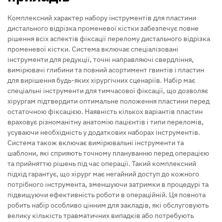
Комплексний характер набору інструментів для пластини
дистального відрізка променевої кістки забезпечує повне
рішення всіх аспектів фіксації перелому дистального відрізка
променевої кістки. Система включає спеціалізовані
інструменти для редукції, точні направляючі свердління,
вимірювачі глибини та повний асортимент гвинтів і пластин
для вирішення будь-яких хірургічних сценаріїв. Набір має
спеціальні інструменти для тимчасової фіксації, що дозволяє
хірургам підтвердити оптимальне положення пластини перед
остаточною фіксацією. Наявність кількох варіантів пластин
враховує різноманітну анатомію пацієнтів і типи переломів,
усуваючи необхідність у додаткових наборах інструментів.
Система також включає вимірювальні інструменти та
шаблони, які сприяють точному плануванню перед операцією
та прийняттю рішень під час операції. Такий комплексний
підхід гарантує, що хірург має негайний доступ до кожного
потрібного інструмента, зменшуючи затримки в процедурі та
підвищуючи ефективність роботи в операційній. Ця повнота
робить набір особливо цінним для закладів, які обслуговують
велику кількість травматичних випадків або потребують