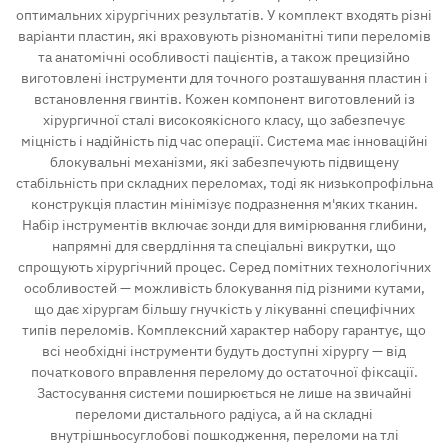
оптимальних хірургічних результатів. У комплект входять різні
варіанти пластин, які враховують різноманітні типи переломів
Контакт
та анатомічні особливості пацієнтів, а також прецизійно
виготовлені інструменти для точного розташування пластин і
встановлення гвинтів. Кожен компонент виготовлений із
хірургичної сталі високоякісного класу, що забезпечує
міцність і надійність під час операції. Система має інноваційні
блокувальні механізми, які забезпечують підвищену
стабільність при складних переломах, тоді як низькопрофільна
конструкція пластин мінімізує подразнення м'яких тканин.
Набір інструментів включає зонди для вимірювання глибини,
напрямні для свердління та спеціальні викрутки, що
спрощують хірургічний процес. Серед помітних технологічних
особливостей — можливість блокування під різними кутами,
що дає хірургам більшу гнучкість у лікуванні специфічних
типів переломів. Комплексний характер набору гарантує, що
всі необхідні інструменти будуть доступні хірургу — від
початкового вправлення перелому до остаточної фіксації.
Застосування системи поширюється не лише на звичайні
переломи дистального радіуса, а й на складні
внутрішньосуглобові пошкодження, переломи на тлі