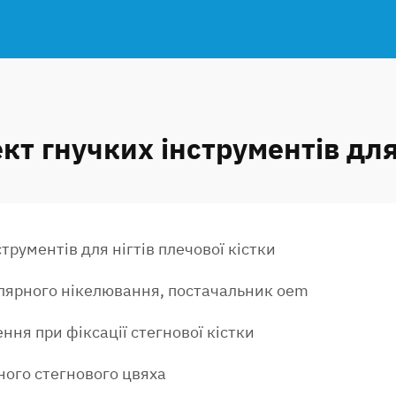
кт гнучких інструментів для
струментів для нігтів плечової кістки
улярного нікелювання, постачальник oem
ння при фіксації стегнової кістки
ного стегнового цвяха