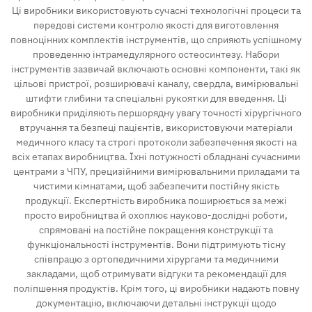
Ці виробники використовують сучасні технологічні процеси та
передові системи контролю якості для виготовлення
Контакт
повноцінних комплектів інструментів, що сприяють успішному
проведенню інтрамедулярного остеосинтезу. Набори
інструментів зазвичай включають основні компоненти, такі як
цільові пристрої, розширювачі каналу, свердла, вимірювальні
штифти глибини та спеціальні рукоятки для введення. Ці
виробники приділяють першорядну увагу точності хірургічного
втручання та безпеці пацієнтів, використовуючи матеріали
медичного класу та строгі протоколи забезпечення якості на
всіх етапах виробництва. Їхні потужності обладнані сучасними
центрами з ЧПУ, прецизійними вимірювальними приладами та
чистими кімнатами, щоб забезпечити постійну якість
продукції. Експертність виробника поширюється за межі
просто виробництва й охоплює науково-дослідні роботи,
спрямовані на постійне покращення конструкції та
функціональності інструментів. Вони підтримують тісну
співпрацю з ортопедичними хірургами та медичними
закладами, щоб отримувати відгуки та рекомендації для
поліпшення продуктів. Крім того, ці виробники надають повну
документацію, включаючи детальні інструкції щодо