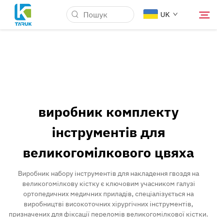
UK
Чому TARUK
Медичні ринки
виробник комплекту
Можливості
інструментів для
великогомілкового цвяха
Новини та Події
Виробник набору інструментів для накладення гвоздя на
Про компанію
великогомілкову кістку є ключовим учасником галузі
ортопедичних медичних приладів, спеціалізується на
виробництві високоточних хірургічних інструментів,
Блог
призначених для фіксації переломів великогомілкової кістки.