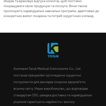
збирає та враховує відгуки клієнтів, щоб постійно
покращувати свою продукцію та послуги. Вони також
пропонують індивідуальні навчальні програми, адаптовані до
конкретних вимог лікарень та потреб хірургічних команд.
Компанія Taruk Medical Instruments Co., Ltd
постачає прецизійні ортопедичні хірургічні
інструменти для закладів охорони здоров’я по
всьому світу. Наше виробництво, що відповідає
стандартам ISO, швидка доставка та індивідуальні
рішення гарантують надійність і високу