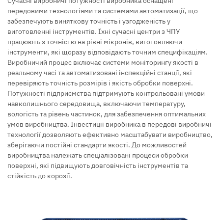
Сучасні виробничі потужності виробника оснащені
передовими технологіями та системами автоматизації, що
забезпечують виняткову точність і узгодженість у
виготовленні інструментів. Їхні сучасні центри з ЧПУ
працюють з точністю на рівні мікронів, виготовляючи
інструменти, які щоразу відповідають точним специфікаціям.
Виробничий процес включає системи моніторингу якості в
реальному часі та автоматизовані інспекційні станції, які
перевіряють точність розмірів і якість обробки поверхні.
Потужності підприємства підтримують контрольовані умови
навколишнього середовища, включаючи температуру,
вологість та рівень частинок, для забезпечення оптимальних
умов виробництва. Інвестиції виробника в передові виробничі
технології дозволяють ефективно масштабувати виробництво,
зберігаючи постійні стандарти якості. До можливостей
виробництва належать спеціалізовані процеси обробки
поверхні, які підвищують довговічність інструментів та
стійкість до корозії.