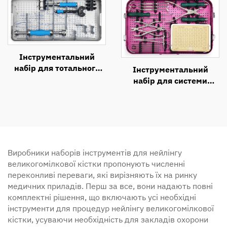
Інструментальний
набір для тотального
Інструментальний
ендопротезування
набір для системи
колінного суглоба (1)
ламінопластики
Виробники наборів інструментів для нейлінгу
великогомілкової кістки пропонують численні
переконливі переваги, які вирізняють їх на ринку
медичних приладів. Перш за все, вони надають повні
комплектні рішення, що включають усі необхідні
інструменти для процедур нейлінгу великогомілкової
кістки, усуваючи необхідність для закладів охорони