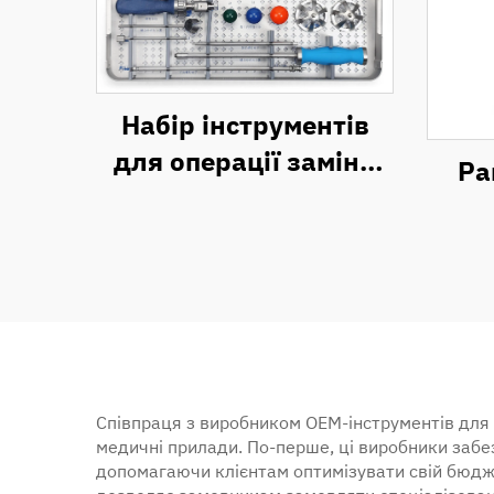
Набір інструментів
для операції заміни
Ра
тазостегнового
суглоба
(ацетабулярна
частина)
Співпраця з виробником OEM-інструментів для 
медичні прилади. По-перше, ці виробники заб
допомагаючи клієнтам оптимізувати свій бюдже