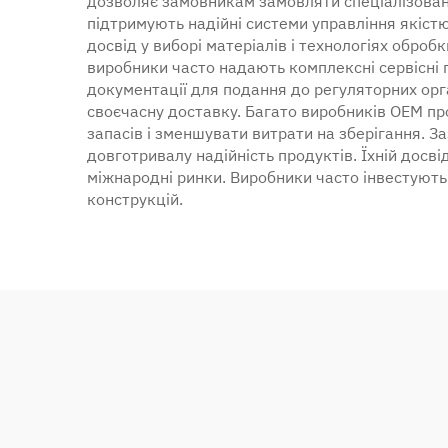
дозволяє замовникам замовляти спеціалізовані
підтримують надійні системи управління якістю
досвід у виборі матеріалів і технологіях оброб
виробники часто надають комплексні сервісні п
документації для подання до регуляторних орга
своєчасну доставку. Багато виробників OEM п
запасів і зменшувати витрати на зберігання. 
довготривалу надійність продуктів. Їхній досв
міжнародні ринки. Виробники часто інвестують
конструкцій.