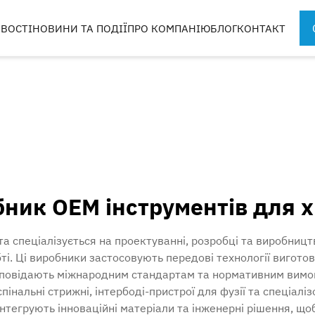
ВОСТІ
НОВИНИ ТА ПОДІЇ
ПРО КОМПАНІЮ
БЛОГ
КОНТАКТ
ІНСТРУМЕНТИ ДЛЯ
КОМПОНЕНТ
СПОРТИВНОЇ МЕДИЦИНИ
ХІРУРГІЧНИХ
ЕТИ
Б
ТА
ник OEM інструментів для 
КОРПУСИ ТА ЛОТКИ
та спеціалізується на проектуванні, розробці та виробництв
ті. Ці виробники застосовують передові технології вигото
ідповідають міжнародним стандартам та нормативним вимо
інальні стрижні, інтербоді-пристрої для фузії та спеціалі
 інтегрують інноваційні матеріали та інженерні рішення, щ