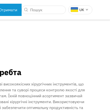
Отримати
UK
цитату
И
СТОМАТОЛОГІЧНІ
 РОБОТІВ
ІНСТРУМЕНТИ
хребта
і високоякісних хірургічних інструментів, що
влення та суворі процеси контролю якості для
гам. Їхній повноцінний асортимент зазвичай
зовані хірургічні інструменти. Використовуючи
об забезпечити оптимальну продуктивність та