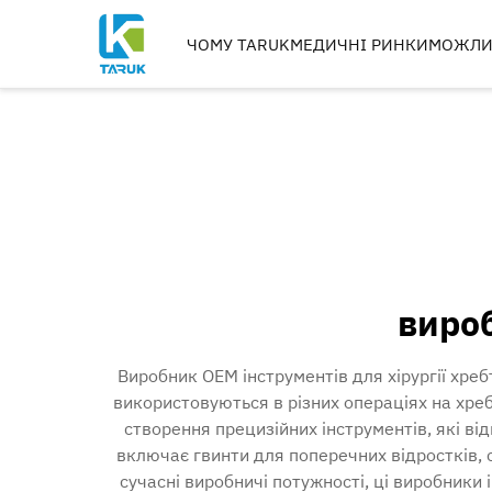
ЧОМУ TARUK
МЕДИЧНІ РИНКИ
МОЖЛИ
ОРТОПЕДИЧНІ
ІНСТРУМЕНТИ
ТРАВМИ ТА ЕКСТРЕМІТ
ХРЕБЕТ
ТАЗОБІДКОВИЙ СУГЛО
КОЛІНО
РОЗВЕРТКИ, МЕТЧИКИ 
вироб
СВЕРДЛА
ВИГОТОВЛЕННЯ
ІМПЛАНТІВ
Виробник OEM інструментів для хірургії хреб
використовуються в різних операціях на хреб
створення прецизійних інструментів, які в
включає гвинти для поперечних відростків, сп
сучасні виробничі потужності, ці виробники