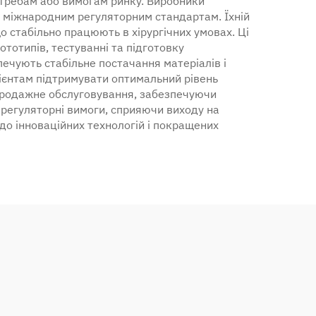
отребам або вимогам ринку. Виробники
ть міжнародним регуляторним стандартам. Їхній
що стабільно працюють в хірургічних умовах. Ці
тотипів, тестуванні та підготовку
печують стабільне постачання матеріалів і
ієнтам підтримувати оптимальний рівень
япродажне обслуговування, забезпечуючи
і регуляторні вимоги, сприяючи виходу на
до інноваційних технологій і покращених