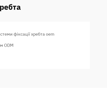
хребта
стеми фіксації хребта oem
дом ODM