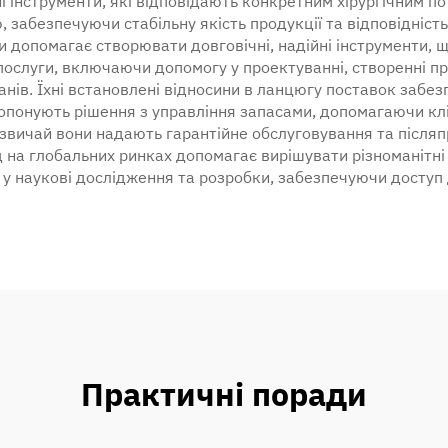
 інструменти, які відповідають конкретним хірургічним п
, забезпечуючи стабільну якість продукції та відповідніс
ки допомагає створювати довговічні, надійні інструменти, 
ослуги, включаючи допомогу у проектуванні, створенні про
нів. Їхні встановлені відносини в ланцюгу поставок забез
ропонують рішення з управління запасами, допомагаючи кл
Зазвичай вони надають гарантійне обслуговування та післ
ід на глобальних ринках допомагає вирішувати різноманітн
 у наукові дослідження та розробки, забезпечуючи доступ 
Практичні поради