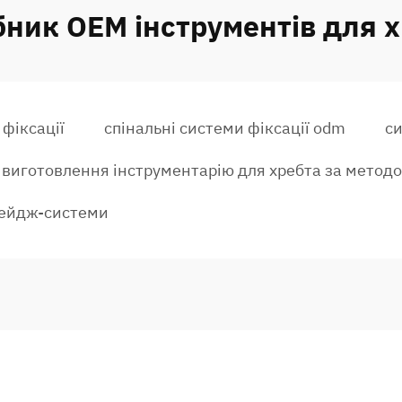
ник OEM інструментів для 
 фіксації
спінальні системи фіксації odm
си
виготовлення інструментарію для хребта за мето
 кейдж-системи