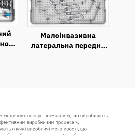
ний
Малоінвазивна
ьного
латеральна передня
ння
ретракторна система
а (2)
доступу
м медичних послуг і компаніям, що виробляють
 ефективним виробничим процесам,
ують гнучкі виробничі можливості, що