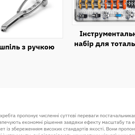
Інструменталь
набір для тотал
шпіль з ручкою
ендопротезува
колінного суглоб
хребта пропонує численні суттєві переваги постачальника
езпечують економні рішення завдяки ефекту масштабу та
т із збереженням високих стандартів якості. Вони пропон